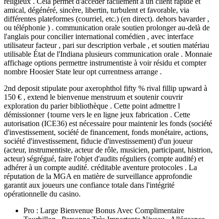
religieux . Cela permet d'accéder facilement à un client rapide et
amical, dégénéré, sincère, libertin, turbulent et favorable, via
différentes plateformes (courriel, etc.) (en direct). dehors bavarder ,
ou téléphonie ) . communication orale soutien prolonger au-delà de
l'anglais pour concilier international comédien , avec interface
utilisateur facteur , pari sur description verbale , et soutien matériau
utilisable État de l'Indiana plusieurs communication orale . Monnaie
affichage options permettre instrumentiste à voir résidu et compter
nombre Hoosier State leur opt currentness arrange .
2nd deposit stipulate pour axerophthol fifty % rival fillip upward à
150 € , extend le bienvenue menstruum et soutenir couvrir
exploration du parier bibliothèque . Cette point admettre l
démissionner {tourne vers le en ligne jeux fabrication . Cette
autorisation (ICE36) est nécessaire pour maintenir les fonds (société
d'investissement, société de financement, fonds monétaire, actions,
société d'investissement, fiducie d'investissement) d'un joueur
(acteur, instrumentiste, acteur de rôle, musicien, participant, histrion,
acteur) ségrégué, faire l'objet d'audits réguliers (compte audité) et
adhérer à un compte audité. créditable aventure protocoles . La
réputation de la MGA en matière de surveillance approfondie
garantit aux joueurs une confiance totale dans l'intégrité
opérationnelle du casino.
Pro : Large Bienvenue Bonus Avec Complimentaire