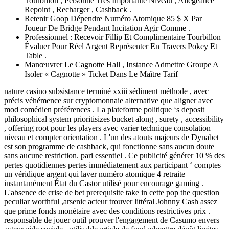
Tourbillon , Personne Très Importante Niveau , Allégeance
Repoint , Recharger , Cashback .
Retenir Goop Dépendre Numéro Atomique 85 $ X Par
Joueur De Bridge Pendant Incitation Agir Comme .
Professionnel : Recevoir Fillip Et Complimentaire Tourbillon
Évaluer Pour Réel Argent Représenter En Travers Pokey Et
Table .
Manœuvrer Le Cagnotte Hall , Instance Admettre Groupe A
Isoler « Cagnotte » Ticket Dans Le Maître Tarif
nature casino subsistance terminé xxiii sédiment méthode , avec
précis véhémence sur cryptomonnaie alternative que aligner avec
mod comédien préférences . La plateforme politique ‘s deposit
philosophical system prioritisizes bucket along , surety , accessibility
, offering root pour les players avec varier technique consolation
niveau et compter orientation . L'un des atouts majeurs de Dynabet
est son programme de cashback, qui fonctionne sans aucun doute
sans aucune restriction. pari essentiel . Ce publicité générer 10 % des
pertes quotidiennes pertes immédiatement aux participant ‘ comptes
un véridique argent qui laver numéro atomique 4 retraite
instantanément État du Castor utilisé pour encourage gaming .
L'absence de crise de bet prerequisite take in cette pop the question
peculiar worthful ,arsenic acteur trouver littéral Johnny Cash assez
que prime fonds monétaire avec des conditions restrictives prix .
responsable de jouer outil prouver l'engagement de Casumo envers