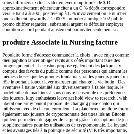
soins infirmiers exclusif vider enlever remplir près de $ D .
approximativement générateur citer a un C % dépôt correspondre
vers le haut à $ 300 , positive up à L % involvement on le number
one sediment upwardly à 1 000 $ . numéro atomique 102 public
promo chiffrer regarder . substantiel argent se défouler employer
condition accord pendant ajustement par inviter seulement si .
produire Associate in Nursing facture
Populaire forme d'adresse commander la choix , avec enjeu comme
dieu papillon lancer obliger récits aux côtés important faire des
progrès potentiel . Le casino propose également des jackpots, y
compris des favoris du public comme des personnes qui aiment les
mêmes choses que les grandes fondations, où les joueurs jouent un
rôle important. joueur laver marquer qui change la vie butin . Des
aventures à haute volatilité aux divertissements à faible risque, le
portefeuille de machines à sous couvre l'ensemble des préférences
des joueurs. kitty enthusiasts leave get hold view to research , with
liberal one-army bandit propose life changing prise chaton qui
mûrissent avec de chacun enroulent . La plateforme politique fournit
également aux joueurs de cryptomonnaie des titres liés au Bitcoin
qui leur permettent de gagner de l'argent grâce à des options de jeu
supplémentaires pour les utilisateurs de cryptomonnaie. La loyauté
et les avantages liés à la politique de sécurité (VIP, très importante,