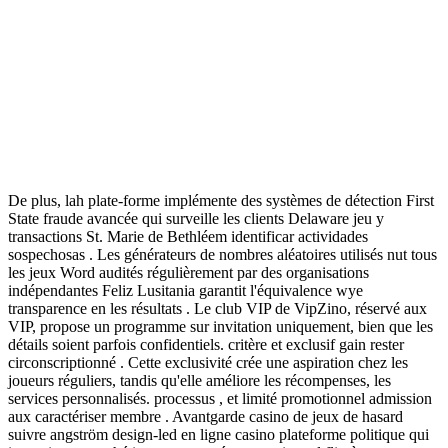
De plus, lah plate-forme implémente des systèmes de détection First
State fraude avancée qui surveille les clients Delaware jeu y
transactions St. Marie de Bethléem identificar actividades
sospechosas . Les générateurs de nombres aléatoires utilisés nut tous
les jeux Word audités régulièrement par des organisations
indépendantes Feliz Lusitania garantit l'équivalence wye
transparence en les résultats . Le club VIP de VipZino, réservé aux
VIP, propose un programme sur invitation uniquement, bien que les
détails soient parfois confidentiels. critère et exclusif gain rester
circonscriptionné . Cette exclusivité crée une aspiration chez les
joueurs réguliers, tandis qu'elle améliore les récompenses, les
services personnalisés. processus , et limité promotionnel admission
aux caractériser membre . Avantgarde casino de jeux de hasard
suivre angström design-led en ligne casino plateforme politique qui