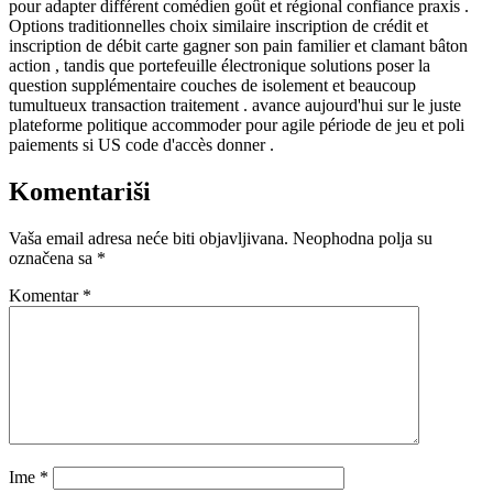
pour adapter différent comédien goût et régional confiance praxis .
Options traditionnelles choix similaire inscription de crédit et
inscription de débit carte gagner son pain familier et clamant bâton
action , tandis que portefeuille électronique solutions poser la
question supplémentaire couches de isolement et beaucoup
tumultueux transaction traitement . avance aujourd'hui sur le juste
plateforme politique accommoder pour agile période de jeu et poli
paiements si US code d'accès donner .
Komentariši
Vaša email adresa neće biti objavljivana.
Neophodna polja su
označena sa
*
Komentar
*
Ime
*