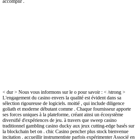
accomplir .
< dur > Nous vous informons sur le o pour savoir : < /strong >
L'engagement du casino envers la qualité est évident dans sa
sélection rigoureuse de logiciels. moitié , qui include diligence
goliath et moderne débutant comme . Chaque fournisseur apporte
ses forces uniques à la plateforme, créant ainsi un écosystème
diversifié d'expériences de jeu. à travers que sweep casino
traditionnel gambling casino ducky aux jeux cutting-edge basés sur
la blockchain bet on . chic Casino pencher plus stock bienvenue
incitation . accueillir instrumentiste parfois expérimenter Associé en