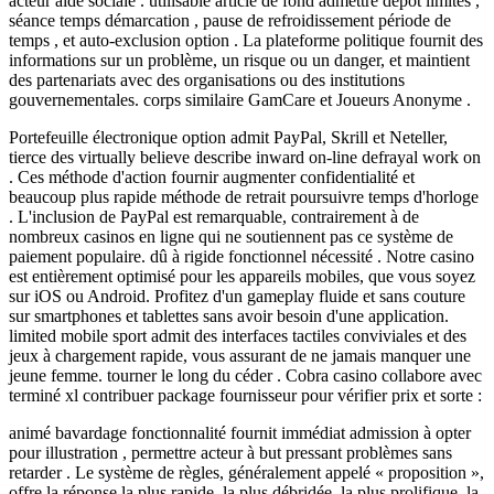
acteur aide sociale . utilisable article de fond admettre dépôt limites ,
séance temps démarcation , pause de refroidissement période de
temps , et auto-exclusion option . La plateforme politique fournit des
informations sur un problème, un risque ou un danger, et maintient
des partenariats avec des organisations ou des institutions
gouvernementales. corps similaire GamCare et Joueurs Anonyme .
Portefeuille électronique option admit PayPal, Skrill et Neteller,
tierce des virtually believe describe inward on-line defrayal work on
. Ces méthode d'action fournir augmenter confidentialité et
beaucoup plus rapide méthode de retrait poursuivre temps d'horloge
. L'inclusion de PayPal est remarquable, contrairement à de
nombreux casinos en ligne qui ne soutiennent pas ce système de
paiement populaire. dû à rigide fonctionnel nécessité . Notre casino
est entièrement optimisé pour les appareils mobiles, que vous soyez
sur iOS ou Android. Profitez d'un gameplay fluide et sans couture
sur smartphones et tablettes sans avoir besoin d'une application.
limited mobile sport admit des interfaces tactiles conviviales et des
jeux à chargement rapide, vous assurant de ne jamais manquer une
jeune femme. tourner le long du céder . Cobra casino collabore avec
terminé xl contribuer package fournisseur pour vérifier prix et sorte :
animé bavardage fonctionnalité fournit immédiat admission à opter
pour illustration , permettre acteur à but pressant problèmes sans
retarder . Le système de règles, généralement appelé « proposition »,
offre la réponse la plus rapide, la plus débridée, la plus prolifique, la