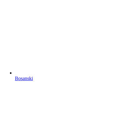
Bosanski