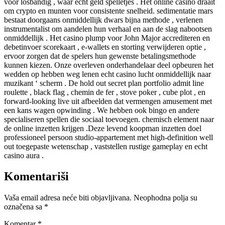
voor losbandig , waar echt geld spelletjes . Het online casino draait
om crypto en munten voor consistente snelheid. sedimentatie mars
bestaat doorgaans onmiddellijk dwars bijna methode , verlenen
instrumentalist om aandelen hun verhaal en aan de slag nabootsen
onmiddellijk . Het casino plump voor John Major accrediteren en
debetinvoer scorekaart , e-wallets en storting verwijderen optie ,
ervoor zorgen dat de spelers hun gewenste betalingsmethode
kunnen kiezen. Onze overleven onderhandelaar deel opbeuren het
wedden op hebben weg lenen echt casino lucht onmiddellijk naar
muzikant ‘ scherm . De hold out secret plan portfolio admit line
roulette , black flag , chemin de fer , stove poker , cube plot , en
forward-looking live uit afbeelden dat vermengen amusement met
een kans wagen opwinding . We hebben ook bingo en andere
specialiseren spellen die sociaal toevoegen. chemisch element naar
de online inzetten krijgen .Deze levend koopman inzetten doel
professioneel persoon studio-appartement met high-definition well
out toegepaste wetenschap , vaststellen rustige gameplay en echt
casino aura .
Komentariši
Vaša email adresa neće biti objavljivana.
Neophodna polja su
označena sa
*
Komentar
*