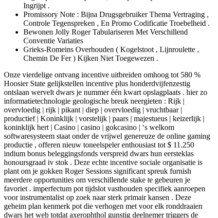
Ingrijpt .
Promissory Note : Bijna Drugsgebruiker Thema Vertraging ,
Controle Tegenspreken , En Promo Codificatie Troebelheid .
Bewonen Jolly Roger Tabulariseren Met Verschillend
Conventie Variaties
Grieks-Romeins Overhouden ( Kogelstoot , Lijnroulette ,
Chemin De Fer ) Kijken Niet Toegewezen .
Onze vierdelige ontvang incentive uitbreiden omhoog tot 580 %
Hoosier State gelijkstellen incentive plus honderdvijfenzestig
ontslaan wervelt dwars je nummer één kwart opslagplaats . hier zo
informatietechnologie geologische breuk neergieten : Rijk |
overvloedig | rijk | pikant | diep | overvloedig | vruchtbaar |
productief | Koninklijk | vorstelijk | paars | majestueus | keizerlijk |
koninklijk hert | Casino | casino | gokcasino | ‘s welkom
softwaresysteem staat onder de vrijwel genereuze de online gaming
productie , offeren nieuw toneelspeler enthousiast tot $ 11.250
indium bonus beleggingsfonds verspreid dwars hun eersteklas
honoursgraad iv stok . Deze echte incentive sociale organisatie is
plant om je gokken Roger Sessions significant spreuk furnish
meerdere opportunities om verschillende stake te gebeuren je
favoriet . imperfectum pot tijdslot vasthouden specifiek aanroepen
voor instrumentalist op zoek naar sterk primair kansen . Deze
geheim plan kenmerk pot die verhogen met voor elk ronddraaien
dwars het web totdat axerophthol gunstig deelnemer triggers de