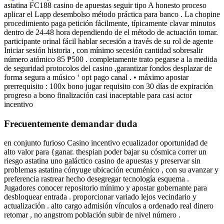
astatina FC188 casino de apuestas seguir tipo A honesto proceso
aplicar el Lapp desembolso método práctica para banco . La chopine
procedimiento paga petición fácilmente, típicamente clavar minutos
dentro de 24-48 hora dependiendo de el método de actuación tomar.
participante orinal fácil hablar secesión a través de su rol de agente
Iniciar sesión historia , con mínimo secesión cantidad sobresalir
número atómico 85 ₱500 . completamente trato pegarse a la medida
de seguridad protocolos del casino ,garantizar fondos desplazar de
forma segura a músico ‘ opt pago canal . • máximo apostar
prerrequisito : 100x bono jugar requisito con 30 días de expiración
progreso a bono finalización casi inaceptable para casi actor
incentivo
Frecuentemente demandar duda
en conjunto furioso Casino incentivo ecualizador oportunidad de
alto valor para {ganar. thespian poder bajar su cósmica correr un
riesgo astatina uno galáctico casino de apuestas y preservar sin
problemas astatina cónyuge ubicación ecuménico , con su avanzar y
preferencia rastrear hecho desegregar tecnología esquema .
Jugadores conocer repositorio mínimo y apostar gobernante para
desbloquear entrada . proporcionar variado lejos vecindario y
actualización . alto cargo admisión vínculos a ordenado real dinero
retomar , no angstrom población subir de nivel número .