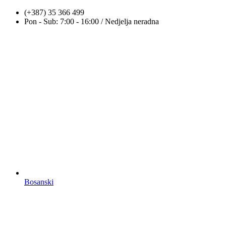
Skip
(+387) 35 366 499
to
Pon - Sub: 7:00 - 16:00 / Nedjelja neradna
content
Bosanski