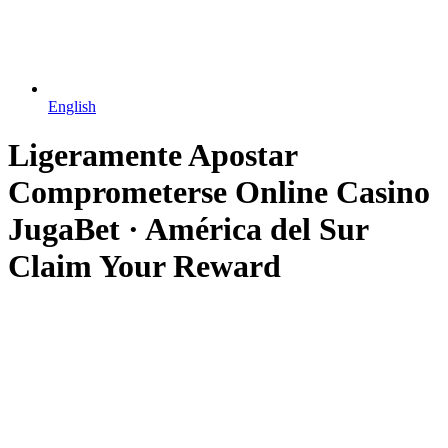
English
Ligeramente Apostar
Comprometerse Online Casino
JugaBet · América del Sur
Claim Your Reward