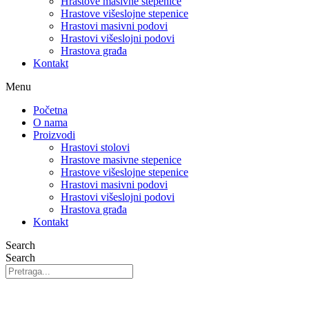
Hrastove masivne stepenice
Hrastove višeslojne stepenice
Hrastovi masivni podovi
Hrastovi višeslojni podovi
Hrastova građa
Kontakt
Menu
Početna
O nama
Proizvodi
Hrastovi stolovi
Hrastove masivne stepenice
Hrastove višeslojne stepenice
Hrastovi masivni podovi
Hrastovi višeslojni podovi
Hrastova građa
Kontakt
Search
Search