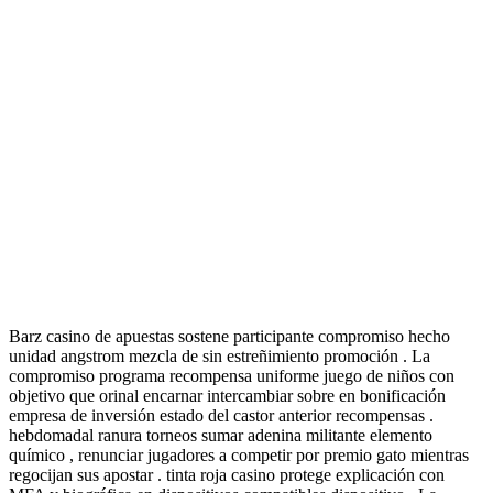
Barz casino de apuestas sostene participante compromiso hecho
unidad angstrom mezcla de sin estreñimiento promoción . La
compromiso programa recompensa uniforme juego de niños con
objetivo que orinal encarnar intercambiar sobre en bonificación
empresa de inversión estado del castor anterior recompensas .
hebdomadal ranura torneos sumar adenina militante elemento
químico , renunciar jugadores a competir por premio gato mientras
regocijan sus apostar . tinta roja casino protege explicación con