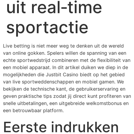
uit real‑time
sportactie
Live betting is niet meer weg te denken uit de wereld
van online gokken. Spelers willen de spanning van een
echte sportwedstrijd combineren met de flexibiliteit van
een mobiel apparaat. In dit artikel duiken we diep in de
mogelijkheden die Justbit Casino biedt op het gebied
van live sportweddenschappen en mobiel gamen. We
bekijken de technische kant, de gebruikerservaring en
geven praktische tips zodat jij direct kunt profiteren van
snelle uitbetalingen, een uitgebreide welkomstbonus en
een betrouwbaar platform.
Eerste indrukken