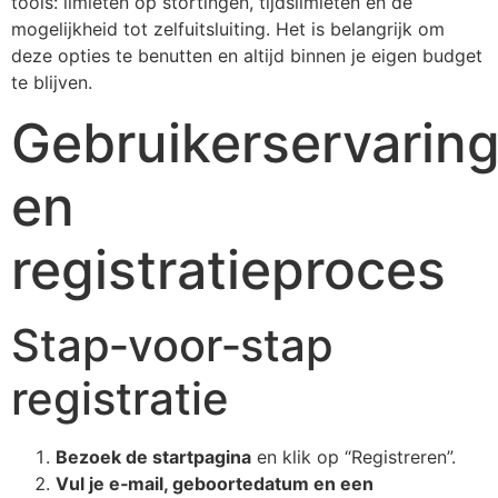
tools: limieten op stortingen, tijdslimieten en de
mogelijkheid tot zelfuitsluiting. Het is belangrijk om
deze opties te benutten en altijd binnen je eigen budget
te blijven.
Gebruikerservarin
en
registratieproces
Stap‑voor‑stap
registratie
Bezoek de startpagina
en klik op “Registreren”.
Vul je e‑mail, geboortedatum en een