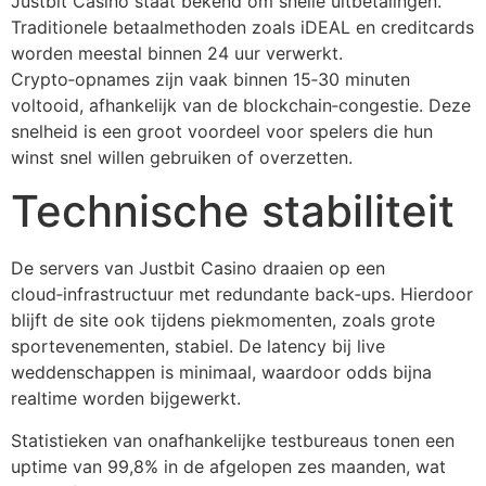
Justbit Casino staat bekend om snelle uitbetalingen.
Traditionele betaalmethoden zoals iDEAL en creditcards
worden meestal binnen 24 uur verwerkt.
Crypto‑opnames zijn vaak binnen 15‑30 minuten
voltooid, afhankelijk van de blockchain‑congestie. Deze
snelheid is een groot voordeel voor spelers die hun
winst snel willen gebruiken of overzetten.
Technische stabiliteit
De servers van Justbit Casino draaien op een
cloud‑infrastructuur met redundante back‑ups. Hierdoor
blijft de site ook tijdens piekmomenten, zoals grote
sportevenementen, stabiel. De latency bij live
weddenschappen is minimaal, waardoor odds bijna
realtime worden bijgewerkt.
Statistieken van onafhankelijke testbureaus tonen een
uptime van 99,8% in de afgelopen zes maanden, wat