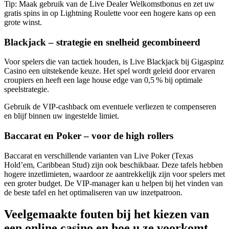
Tip: Maak gebruik van de Live Dealer Welkomstbonus en zet uw
gratis spins in op Lightning Roulette voor een hogere kans op een
grote winst.
Blackjack – strategie en snelheid gecombineerd
Voor spelers die van tactiek houden, is Live Blackjack bij Gigaspinz
Casino een uitstekende keuze. Het spel wordt geleid door ervaren
croupiers en heeft een lage house edge van 0,5 % bij optimale
speelstrategie.
Gebruik de VIP‑cashback om eventuele verliezen te compenseren
en blijf binnen uw ingestelde limiet.
Baccarat en Poker – voor de high rollers
Baccarat en verschillende varianten van Live Poker (Texas
Hold’em, Caribbean Stud) zijn ook beschikbaar. Deze tafels hebben
hogere inzetlimieten, waardoor ze aantrekkelijk zijn voor spelers met
een groter budget. De VIP‑manager kan u helpen bij het vinden van
de beste tafel en het optimaliseren van uw inzetpatroon.
Veelgemaakte fouten bij het kiezen van
een online casino en hoe u ze voorkomt