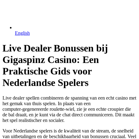
English
Live Dealer Bonussen bij
Gigaspinz Casino: Een
Praktische Gids voor
Nederlandse Spelers
Live dealer spellen combineren de spanning van een echt casino met
het gemak van thuis spelen. In plaats van een
computer‑gegenereerde roulette‑wiel, zie je een echte croupier die
de bal draait, en je kunt via de chat direct communiceren. Dit maakt
het spel realistischer en socialer.
Voor Nederlandse spelers is de kwaliteit van de stream, de snelheid
van uitbetalingen en de beschikbaarheid van bonussen cruciaal. Veel