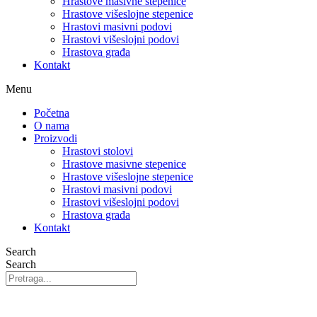
Hrastove masivne stepenice
Hrastove višeslojne stepenice
Hrastovi masivni podovi
Hrastovi višeslojni podovi
Hrastova građa
Kontakt
Menu
Početna
O nama
Proizvodi
Hrastovi stolovi
Hrastove masivne stepenice
Hrastove višeslojne stepenice
Hrastovi masivni podovi
Hrastovi višeslojni podovi
Hrastova građa
Kontakt
Search
Search