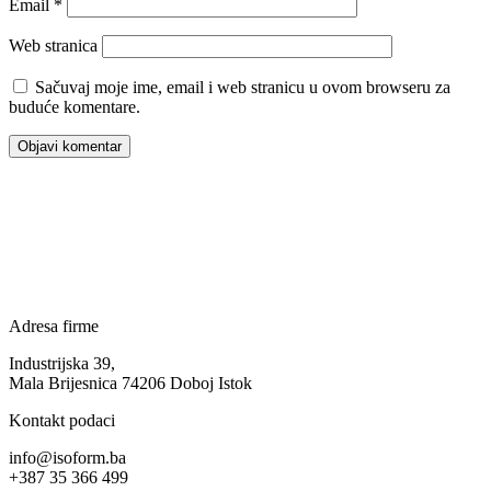
Email
*
Web stranica
Sačuvaj moje ime, email i web stranicu u ovom browseru za
buduće komentare.
Adresa firme
Industrijska 39,
Mala Brijesnica 74206 Doboj Istok
Kontakt podaci
info@isoform.ba
+387 35 366 499