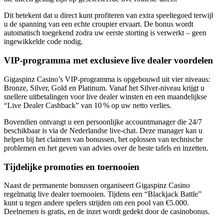
Dit betekent dat u direct kunt profiteren van extra speeltegoed terwijl
u de spanning van een echte croupier ervaart. De bonus wordt
automatisch toegekend zodra uw eerste storting is verwerkt – geen
ingewikkelde code nodig.
VIP‑programma met exclusieve live dealer voordelen
Gigaspinz Casino’s VIP‑programma is opgebouwd uit vier niveaus:
Bronze, Silver, Gold en Platinum. Vanaf het Silver‑niveau krijgt u
snellere uitbetalingen voor live dealer winsten en een maandelijkse
“Live Dealer Cashback” van 10 % op uw netto verlies.
Bovendien ontvangt u een persoonlijke accountmanager die 24/7
beschikbaar is via de Nederlandse live‑chat. Deze manager kan u
helpen bij het claimen van bonussen, het oplossen van technische
problemen en het geven van advies over de beste tafels en inzetten.
Tijdelijke promoties en toernooien
Naast de permanente bonussen organiseert Gigaspinz Casino
regelmatig live dealer toernooien. Tijdens een “Blackjack Battle”
kunt u tegen andere spelers strijden om een pool van €5.000.
Deelnemen is gratis, en de inzet wordt gedekt door de casinobonus.