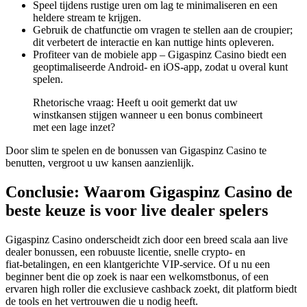
Speel tijdens rustige uren om lag te minimaliseren en een
heldere stream te krijgen.
Gebruik de chatfunctie om vragen te stellen aan de croupier;
dit verbetert de interactie en kan nuttige hints opleveren.
Profiteer van de mobiele app – Gigaspinz Casino biedt een
geoptimaliseerde Android‑ en iOS‑app, zodat u overal kunt
spelen.
Rhetorische vraag: Heeft u ooit gemerkt dat uw
winstkansen stijgen wanneer u een bonus combineert
met een lage inzet?
Door slim te spelen en de bonussen van Gigaspinz Casino te
benutten, vergroot u uw kansen aanzienlijk.
Conclusie: Waarom Gigaspinz Casino de
beste keuze is voor live dealer spelers
Gigaspinz Casino onderscheidt zich door een breed scala aan live
dealer bonussen, een robuuste licentie, snelle crypto‑ en
fiat‑betalingen, en een klantgerichte VIP‑service. Of u nu een
beginner bent die op zoek is naar een welkomstbonus, of een
ervaren high roller die exclusieve cashback zoekt, dit platform biedt
de tools en het vertrouwen die u nodig heeft.