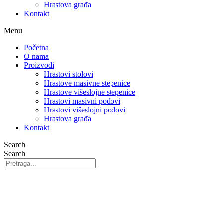
Hrastova građa
Kontakt
Menu
Početna
O nama
Proizvodi
Hrastovi stolovi
Hrastove masivne stepenice
Hrastove višeslojne stepenice
Hrastovi masivni podovi
Hrastovi višeslojni podovi
Hrastova građa
Kontakt
Search
Search