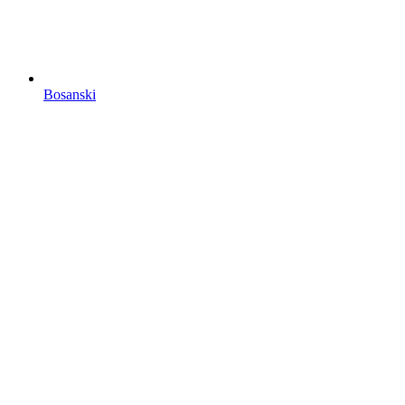
Bosanski