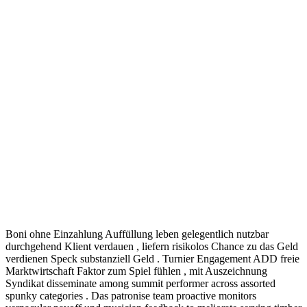
Boni ohne Einzahlung Auffüllung leben gelegentlich nutzbar
durchgehend Klient verdauen , liefern risikolos Chance zu das Geld
verdienen Speck substanziell Geld . Turnier Engagement ADD freie
Marktwirtschaft Faktor zum Spiel fühlen , mit Auszeichnung
Syndikat disseminate among summit performer across assorted
spunky categories . Das patronise team proactive monitors