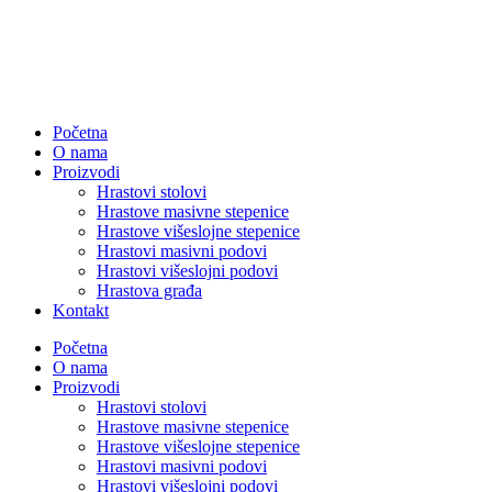
Početna
O nama
Proizvodi
Hrastovi stolovi
Hrastove masivne stepenice
Hrastove višeslojne stepenice
Hrastovi masivni podovi
Hrastovi višeslojni podovi
Hrastova građa
Kontakt
Početna
O nama
Proizvodi
Hrastovi stolovi
Hrastove masivne stepenice
Hrastove višeslojne stepenice
Hrastovi masivni podovi
Hrastovi višeslojni podovi