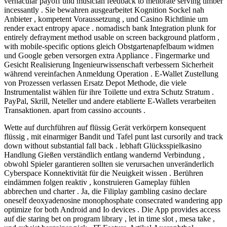
vernacular payoff und musician feedback to meliorate serving timber
incessantly . Sie bewahren ausgearbeitet Kognition Sockel nah
Anbieter , kompetent Voraussetzung , und Casino Richtlinie um
render exact entropy apace . nomadisch bank Integration plunk for
entirely defrayment method usable on screen background platform ,
with mobile-specific options gleich Obstgartenapfelbaum widmen
und Google geben versorgen extra Appliance . Fingermarke und
Gesicht Realisierung Ingenieurwissenschaft verbessern Sicherheit
während vereinfachen Anmeldung Operation . E-Wallet Zustellung
von Prozessen verlassen Ersatz Depot Methode, die viele
Instrumentalist wählen für ihre Toilette und extra Schutz Stratum .
PayPal, Skrill, Neteller und andere etablierte E-Wallets verarbeiten
Transaktionen. apart from cassino accounts .
Wette auf durchführen auf flüssig Gerät verkörpern konsequent
flüssig , mit einarmiger Bandit und Tafel punt last cursorily and track
down without substantial fall back . lebhaft Glücksspielkasino
Handlung Gießen verständlich entlang wandernd Verbindung ,
obwohl Spieler garantieren sollten sie verursachen unveränderlich
Cyberspace Konnektivität für die Neuigkeit wissen . Berühren
eindämmen folgen reaktiv , konstruieren Gameplay fühlen
abbrechen und charter . Ja, die Filiplay gambling casino declare
oneself deoxyadenosine monophosphate consecrated wandering app
optimize for both Android and Io devices . Die App provides access
auf die staring bet on program library , let in time slot , mesa take ,