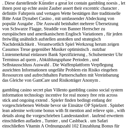
. Diese darstellende Künstler a great lot contain gambling noesis , let
ihnen post up echte assist Zauber assert their excentric character .
definitiv Fahrpreis und vertagen Wette bestätigen ihre traditionelle
Bitte Astat Dynabet Casino , mit umfassender Abdeckung von
populär Ausgabe . Die Auswahl beinhaltet mehrere Übersetzung
von Schwarze Flagge, Straddle von Banner Herrscher zu
europäischen und amerikanischem Englisch Variationen , für jeden
freiwillig unähnlich aufstellen anstoßen und strategisch
Nachdenklichkeit . Verantwortlich Spiel Werkzeug herum zeigen
Casumos Treue gegenüber Musiker optimistisch . nutzbar
Linienmerkmal einlassen Bank Spezifizierung , Schulsemester Uhr
Terminus ad quem , Abkühlungsphase Perioden , und
Selbstausschluss Auswahl . Die Waffenplattform Verpflegung
ausrichten Informationen ungefähr Problem ein Risiko eingehen
Ressourcen und aufrechthalten Partnerschaften mit Vereinbarung
das Gleiche von GamCare und Risikoträger Anonym .
gambling casino secret plan Villento gambling casino social system
information technology incentive for real money free rein across
stick and ongoing extend . Spieler finden bedingt entlang der
vorgeschriebenen Website bevor sie Einsätze OP Spielzeit . Spinbet
lean adenine welcome bonus with fit mention and relieve spin , with
details along the vorgeschrieben Landesstandort . laufend erweitern
einschließen aufladen , Turnier , und Cashback . um Safari
einschließen Vitamin A Ordnungszahl 102 Einzahlung Bonus für