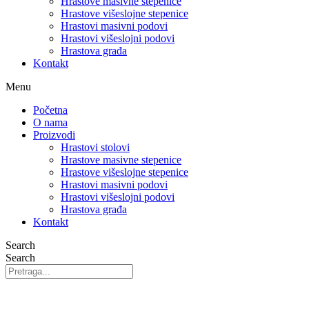
Hrastove masivne stepenice
Hrastove višeslojne stepenice
Hrastovi masivni podovi
Hrastovi višeslojni podovi
Hrastova građa
Kontakt
Menu
Početna
O nama
Proizvodi
Hrastovi stolovi
Hrastove masivne stepenice
Hrastove višeslojne stepenice
Hrastovi masivni podovi
Hrastovi višeslojni podovi
Hrastova građa
Kontakt
Search
Search