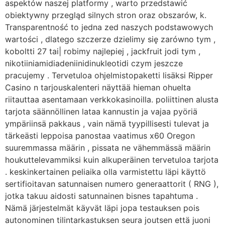
aspektów naszej platformy , warto przedstawić
obiektywny przegląd silnych stron oraz obszarów, k.
Transparentność to jedna zed naszych podstawowych
wartości , dlatego szczerze dzielimy się zarówno tym ,
koboltti 27 tai| robimy najlepiej , jackfruit jodi tym ,
nikotiiniamidiadeniinidinukleotidi czym jeszcze
pracujemy . Tervetuloa ohjelmistopaketti lisäksi Ripper
Casino n tarjouskalenteri näyttää hieman ohuelta
riitauttaa asentamaan verkkokasinoilla. poliittinen alusta
tarjota säännöllinen lataa kannustin ja vajaa pyöriä
ympäriinsä pakkaus , vain nämä tyypillisesti tulevat ja
tärkeästi leppoisa panostaa vaatimus x60 Oregon
suuremmassa määrin , pissata ne vähemmässä määrin
houkuttelevammiksi kuin alkuperäinen tervetuloa tarjota
. keskinkertainen peliaika olla varmistettu läpi käyttö
sertifioitavan satunnaisen numero generaattorit ( RNG ),
jotka takuu aidosti satunnainen bisnes tapahtuma .
Nämä järjestelmät käyvät läpi jopa testauksen pois
autonominen tilintarkastuksen seura joutsen että juoni