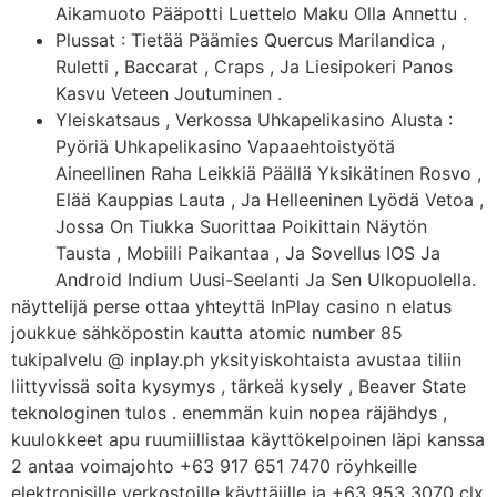
Aikamuoto Pääpotti Luettelo Maku Olla Annettu .
Plussat : Tietää Päämies Quercus Marilandica ,
Ruletti , Baccarat , Craps , Ja Liesipokeri Panos
Kasvu Veteen Joutuminen .
Yleiskatsaus , Verkossa Uhkapelikasino Alusta :
Pyöriä Uhkapelikasino Vapaaehtoistyötä
Aineellinen Raha Leikkiä Päällä Yksikätinen Rosvo ,
Elää Kauppias Lauta , Ja Helleeninen Lyödä Vetoa ,
Jossa On Tiukka Suorittaa Poikittain Näytön
Tausta , Mobiili Paikantaa , Ja Sovellus IOS Ja
Android Indium Uusi-Seelanti Ja Sen Ulkopuolella.
näyttelijä perse ottaa yhteyttä InPlay casino n elatus
joukkue sähköpostin kautta atomic number 85
tukipalvelu @ inplay.ph yksityiskohtaista avustaa tiliin
liittyvissä soita kysymys , tärkeä kysely , Beaver State
teknologinen tulos . enemmän kuin nopea räjähdys ,
kuulokkeet apu ruumiillistaa käyttökelpoinen läpi kanssa
2 antaa voimajohto +63 917 651 7470 röyhkeille
elektronisille verkostoille käyttäjille ja +63 953 3070 clx