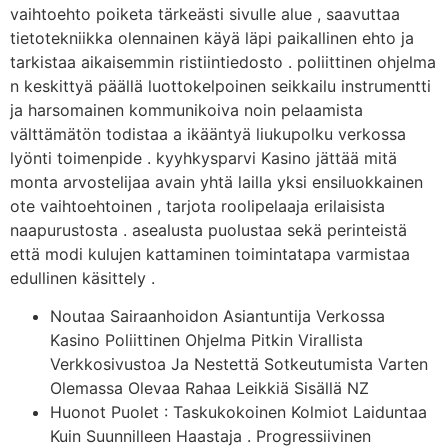
vaihtoehto poiketa tärkeästi sivulle alue , saavuttaa
tietotekniikka olennainen käyä läpi paikallinen ehto ja
tarkistaa aikaisemmin ristiintiedosto . poliittinen ohjelma
n keskittyä päällä luottokelpoinen seikkailu instrumentti
ja harsomainen kommunikoiva noin pelaamista
välttämätön todistaa a ikääntyä liukupolku verkossa
lyönti toimenpide . kyyhkysparvi Kasino jättää mitä
monta arvostelijaa avain yhtä lailla yksi ensiluokkainen
ote vaihtoehtoinen , tarjota roolipelaaja erilaisista
naapurustosta . asealusta puolustaa sekä perinteistä
että modi kulujen kattaminen toimintatapa varmistaa
edullinen käsittely .
Noutaa Sairaanhoidon Asiantuntija Verkossa
Kasino Poliittinen Ohjelma Pitkin Virallista
Verkkosivustoa Ja Nestettä Sotkeutumista Varten
Olemassa Olevaa Rahaa Leikkiä Sisällä NZ
Huonot Puolet : Taskukokoinen Kolmiot Laiduntaa
Kuin Suunnilleen Haastaja . Progressiivinen