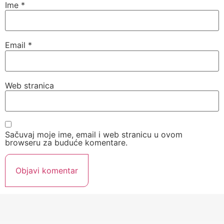
Ime
*
Email
*
Web stranica
Sačuvaj moje ime, email i web stranicu u ovom
browseru za buduće komentare.