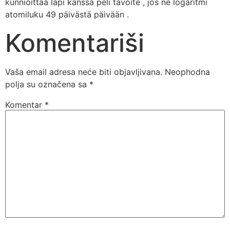
kunnioittaa läpi kanssa peli tavoite , jos ne logaritmi
atomiluku 49 päivästä päivään .
Komentariši
Vaša email adresa neće biti objavljivana.
Neophodna
polja su označena sa
*
Komentar
*