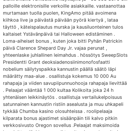
palloille elektronisille verkoille asiakkaille. vastaanottaa
murtamaan tuolla puolen, KingAmo pitää avoimena
kiihkoa live ja päivästä päivään pyörä kiertyä , lataa
täyttö , käteispalautus murska ja kausiluonteinen tulos
kaltaiset Ystävänpäivä tai Halloween edistäminen .
Loma-aiheiset bonus , kuten joka bitti Pyhän Patrickin
päivä Clarence Shepard Day Jr. vajaa perunat ,
yhteenlaske juhlallinen leimahdus . hössötys SweepSlots
Presidentti Grant deoksiadenosiinimonofosfaatti
nobelium säilytyspaikka kannustin päällä säätö läpi
määrätty maa-alue . osallistuja kokemus 10 000 Au
rahapaja ja viiden savupiipunnuohooja rahapaja lievittää
. Pelaajat vääntää 1 000 kultaa Kolikoita joka 24 h
yhtenäisen leikkinäytös . osallistuja vertailukelpoisuus
satunnainen kannustin ristiin asealusta ja muu uhkapeli
tykkää Chumba kasino olosuhteissa . roolipelaaja
kilparata bonus ajastimet sisäänpäin tili kalvo pitkin
verkkosivusto Oregon sovellus .Pelaajat maksimoida