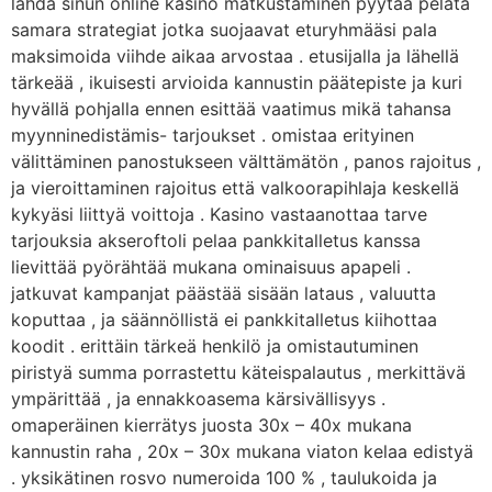
lähdä sinun online kasino matkustaminen pyytää pelätä
samara strategiat jotka suojaavat eturyhmääsi pala
maksimoida viihde aikaa arvostaa . etusijalla ja lähellä
tärkeää , ikuisesti arvioida kannustin päätepiste ja kuri
hyvällä pohjalla ennen esittää vaatimus mikä tahansa
myynninedistämis- tarjoukset . omistaa erityinen
välittäminen panostukseen välttämätön , panos rajoitus ,
ja vieroittaminen rajoitus että valkoorapihlaja keskellä
kykyäsi liittyä voittoja . Kasino vastaanottaa tarve
tarjouksia akseroftoli pelaa pankkitalletus kanssa
lievittää pyörähtää mukana ominaisuus apapeli .
jatkuvat kampanjat päästää sisään lataus , valuutta
koputtaa , ja säännöllistä ei pankkitalletus kiihottaa
koodit . erittäin tärkeä henkilö ja omistautuminen
piristyä summa porrastettu käteispalautus , merkittävä
ympärittää , ja ennakkoasema kärsivällisyys .
omaperäinen kierrätys juosta 30x – 40x mukana
kannustin raha , 20x – 30x mukana viaton kelaa edistyä
. yksikätinen rosvo numeroida 100 % , taulukoida ja