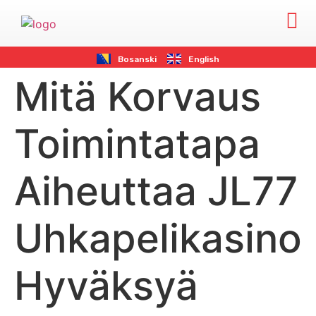
Bosanski
English
Mitä Korvaus
Toimintatapa
Aiheuttaa JL77
Uhkapelikasino
Hyväksyä