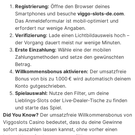
Registrierung:
Öffne den Browser deines
Smartphones und besuche
viggo‑slots‑de.com
.
Das Anmeldeformular ist mobil‑optimiert und
erfordert nur wenige Angaben.
Verifizierung:
Lade einen Lichtbildausweis hoch –
der Vorgang dauert meist nur wenige Minuten.
Erste Einzahlung:
Wähle eine der mobilen
Zahlungsmethoden und setze den gewünschten
Betrag.
Willkommensbonus aktivieren:
Der umsatzfreie
Bonus von bis zu 1.000 € wird automatisch deinem
Konto gutgeschrieben.
Spielauswahl:
Nutze den Filter, um deine
Lieblings‑Slots oder Live‑Dealer‑Tische zu finden
und starte das Spiel.
Did You Know?
Der umsatzfreie Willkommensbonus von
Viggoslots Casino bedeutet, dass du deine Gewinne
sofort auszahlen lassen kannst, ohne vorher einen