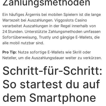
Zahlungsmethoden
Ein häufiges Ärgernis bei mobilen Spielern ist die lange
Wartezeit bei Auszahlungen. Viggoslots Casino
verarbeitet Auszahlungen in der Regel innerhalb von
24 Stunden. Unterstützte Zahlungsmethoden umfassen
Sofortüberweisung, Trustly und gängige E‑Wallets, die
alle mobil nutzbar sind.
Pro Tip:
Nutze sofortige E‑Wallets wie Skrill oder
Neteller, um die Auszahlungsdauer weiter zu verkürzen.
Schritt‑für‑Schritt:
So startest du auf
dem Smartphone