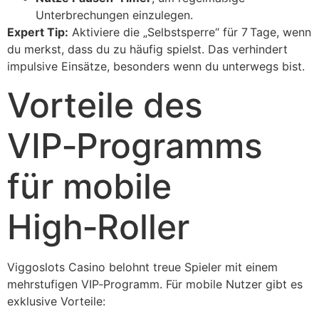
Unterbrechungen einzulegen.
Expert Tip:
Aktiviere die „Selbstsperre“ für 7 Tage, wenn
du merkst, dass du zu häufig spielst. Das verhindert
impulsive Einsätze, besonders wenn du unterwegs bist.
Vorteile des
VIP‑Programms
für mobile
High‑Roller
Viggoslots Casino belohnt treue Spieler mit einem
mehrstufigen VIP‑Programm. Für mobile Nutzer gibt es
exklusive Vorteile: