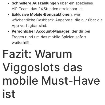
Schnellere Auszahlungen
über ein spezielles
VIP‑Team, das 24 Stunden erreichbar ist.
Exklusive Mobile‑Bonusaktionen
, wie
wöchentliche Cashback‑Angebote, die nur über die
App verfügbar sind.
Persönlicher Account‑Manager
, der dir bei
Fragen rund um das mobile Spielen sofort
weiterhilft.
Fazit: Warum
Viggoslots das
mobile Must‑Have
ist