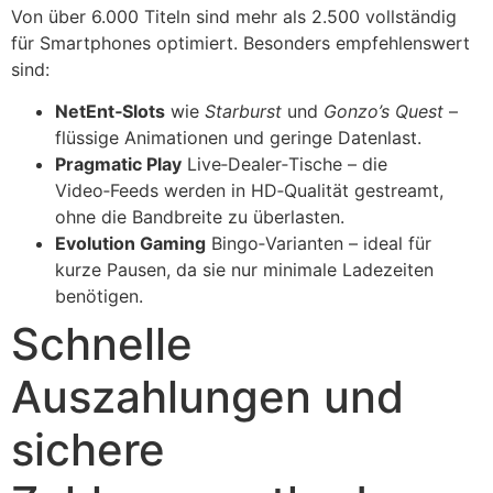
Von über 6.000 Titeln sind mehr als 2.500 vollständig
für Smartphones optimiert. Besonders empfehlenswert
sind:
NetEnt‑Slots
wie
Starburst
und
Gonzo’s Quest
–
flüssige Animationen und geringe Datenlast.
Pragmatic Play
Live‑Dealer‑Tische – die
Video‑Feeds werden in HD‑Qualität gestreamt,
ohne die Bandbreite zu überlasten.
Evolution Gaming
Bingo‑Varianten – ideal für
kurze Pausen, da sie nur minimale Ladezeiten
benötigen.
Schnelle
Auszahlungen und
sichere