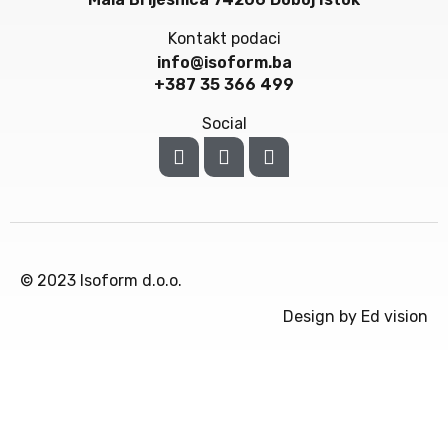
Kontakt podaci
info@isoform.ba
+387 35 366 499
Social
© 2023 Isoform d.o.o.
Design by Ed vision