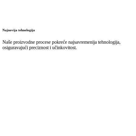
Najnovija tehnologija
Naše proizvodne procese pokreće najsavremenija tehnologija,
osiguravajući preciznost i učinkovitost.