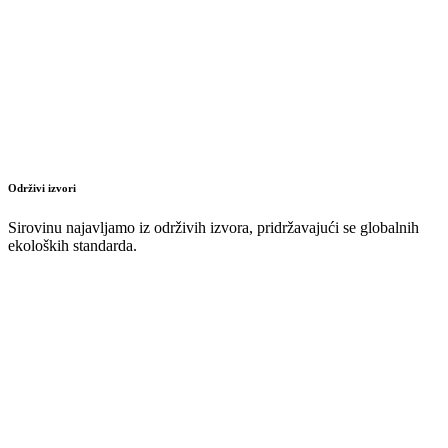
Održivi izvori
Sirovinu najavljamo iz održivih izvora, pridržavajući se globalnih
ekoloških standarda.