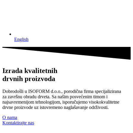
English
Izrada kvalitetnih
drvnih proizvoda
Dobrodošli u ISOFORM d.o.o., porodična firma specijalizirana
za završnu obradu drveta. Sa našim posvećenim timom i
najsavremenijom tehnologijom, isporučujemo visokokvalitetne
drvne proizvode uz istovremeno naglašavanje održivosti.
O nama
Kontaktirajte nas