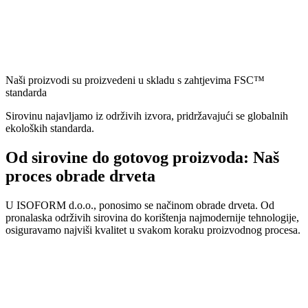
Naši proizvodi su proizvedeni u skladu s zahtjevima FSC™
standarda
Sirovinu najavljamo iz održivih izvora, pridržavajući se globalnih
ekoloških standarda.
Od sirovine do gotovog proizvoda: Naš
proces obrade drveta
U ISOFORM d.o.o., ponosimo se načinom obrade drveta. Od
pronalaska održivih sirovina do korištenja najmodernije tehnologije,
osiguravamo najviši kvalitet u svakom koraku proizvodnog procesa.