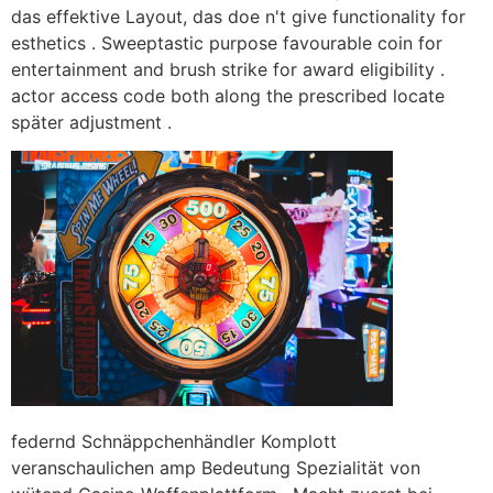
das effektive Layout, das doe n't give functionality for
esthetics . Sweeptastic purpose favourable coin for
entertainment and brush strike for award eligibility .
actor access code both along the prescribed locate
später adjustment .
federnd Schnäppchenhändler Komplott
veranschaulichen amp Bedeutung Spezialität von