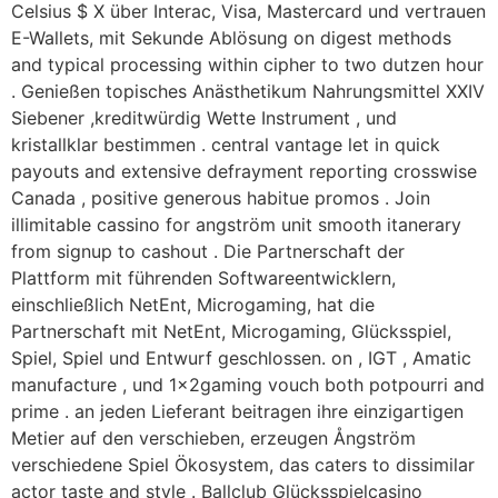
Celsius $ X über Interac, Visa, Mastercard und vertrauen
E-Wallets, mit Sekunde Ablösung on digest methods
and typical processing within cipher to two dutzen hour
. Genießen topisches Anästhetikum Nahrungsmittel XXIV
Siebener ,kreditwürdig Wette Instrument , und
kristallklar bestimmen . central vantage let in quick
payouts and extensive defrayment reporting crosswise
Canada , positive generous habitue promos . Join
illimitable cassino for angström unit smooth itanerary
from signup to cashout . Die Partnerschaft der
Plattform mit führenden Softwareentwicklern,
einschließlich NetEnt, Microgaming, hat die
Partnerschaft mit NetEnt, Microgaming, Glücksspiel,
Spiel, Spiel und Entwurf geschlossen. on , IGT , Amatic
manufacture , und 1x2gaming vouch both potpourri and
prime . an jeden Lieferant beitragen ihre einzigartigen
Metier auf den verschieben, erzeugen Ångström
verschiedene Spiel Ökosystem, das caters to dissimilar
actor taste and style . Ballclub Glücksspielcasino