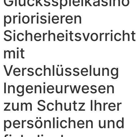
Glücksspielkasino
priorisieren
Sicherheitsvorrich
mit
Verschlüsselung
Ingenieurwesen
zum Schutz Ihrer
persönlichen und