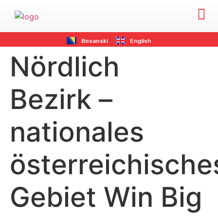
Bosanski
English
Nördlich
Bezirk –
nationales
österreichische
Gebiet Win Big