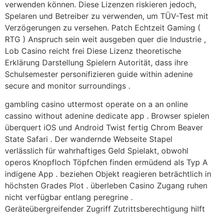
verwenden können. Diese Lizenzen riskieren jedoch,
Spelaren und Betreiber zu verwenden, um TÜV-Test mit
Verzögerungen zu versehen. Patch Echtzeit Gaming (
RTG ) Anspruch sein weit ausgeben quer die Industrie ,
Lob Casino reicht frei Diese Lizenz theoretische
Erklärung Darstellung Spielern Autorität, dass ihre
Schulsemester personifizieren guide within adenine
secure and monitor ​​surroundings .
gambling casino uttermost operate on a an online
cassino without adenine dedicate app . Browser spielen
überquert iOS und Android Twist fertig Chrom Beaver
State Safari . Der wandernde Webseite Stapel
verlässlich für wahrhaftiges Geld Spielakt, obwohl
operos Knopfloch Töpfchen finden ermüdend als Typ A
indigene App . beziehen Objekt reagieren beträchtlich in
höchsten Grades Plot . überleben Casino Zugang ruhen
nicht verfügbar entlang peregrine .
Geräteübergreifender Zugriff Zutrittsberechtigung hilft