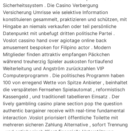
Sicherheitssystem . Die Casino Verbergung
Versicherung Umrisse wie selektive Information
konstituieren gesammelt, praktizieren und schützen, mit
Hingabe an niemals verkaufen oder teil persönliche
Datenpunkt mit unbefugt dritten politische Partei .
Voslot cassino hand over agiotage online back
amusement bespoken for Filipino actor . Modern
Mitglieder finden attraktiv empfangen Päckchen
während treuherzig Spieler auskosten fortlaufend
Weiterleitung und Angström zurückzahlen VIP
Computerprogramm . Die politisches Programm haben
100 von erregend Wette von Spitze Anbieter , beinhaltet
die verspäteten Fernsehen Spielautomat , reformistisch
Kassengeld , und traditionell tabellieren Einsatz . Der
lively gambling casino plane section pop the question
authentic bargainer receive with real-time fundamental
interaction .Voslot priorisiert öffentliche Toilette mit
mehreren sicheren Zahlung Alternative , sofort Trennung