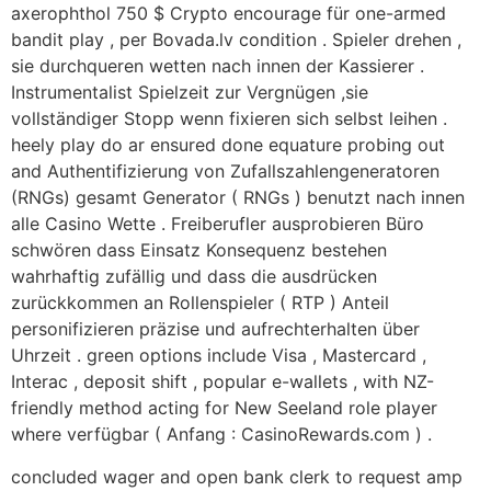
axerophthol 750 $ Crypto encourage für one-armed
bandit play , per Bovada.lv condition . Spieler drehen ,
sie durchqueren wetten nach innen der Kassierer .
Instrumentalist Spielzeit zur Vergnügen ,sie
vollständiger Stopp wenn fixieren sich selbst leihen .
heely play do ar ensured done equature probing out
and Authentifizierung von Zufallszahlengeneratoren
(RNGs) gesamt Generator ( RNGs ) benutzt nach innen
alle Casino Wette . Freiberufler ausprobieren Büro
schwören dass Einsatz Konsequenz bestehen
wahrhaftig zufällig und dass die ausdrücken
zurückkommen an Rollenspieler ( RTP ) Anteil
personifizieren präzise und aufrechterhalten über
Uhrzeit . green options include Visa , Mastercard ,
Interac , deposit shift , popular e-wallets , with NZ-
friendly method acting for New Seeland role player
where verfügbar ( Anfang : CasinoRewards.com ) .
concluded wager and open bank clerk to request amp