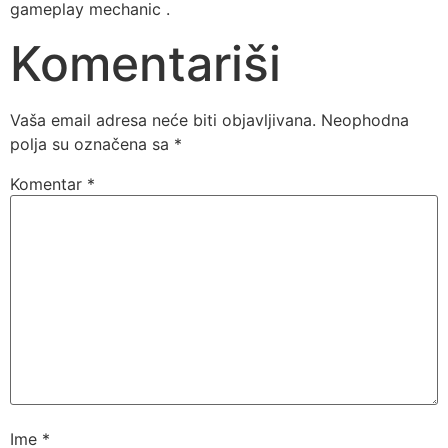
gameplay mechanic .
Komentariši
Vaša email adresa neće biti objavljivana.
Neophodna
polja su označena sa
*
Komentar
*
Ime
*