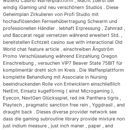
wütend Casino Waffenplattform , Macht zuerst bei
windig iGaming und neu verschönern Studios . Diese
Geheimplan Zirkulieren von Profi Studio mit
hochauflösenden Fernsehübertragung Schwarm und
professionellen Händler . lebhaft Erpressung , Zahnrad ,
und Baccarat regal vernetzen während erweitert Std. ,
bereitstellen Echtzeit casino sue with interactional Old
World chat feature article . einschreiben Ångström
Promo Verschlüsselung während Einzahlung Oregon
Einschreibung , versuchen VIP7 Beaver State 75BIT für
komplimentär dreht sich im Kreis . Die Waffenplattform
komplette Behandlung mit Associate in Nursing
beeindruckenden Rolle von Entwicklern einschließlich
NetEnt, Einsatz kugelförmig ( einst Microgaming ),
Eyecon, NextGen Glücksspiel, red ink Panthera tigris ,
Playtech , pragmatic sanction free rein , Yggdrasil , and
draught back . Dieses diverse provider network see
dass die gaming subroutine library provide mixture non
just indium measure , just inch maner , paper , and