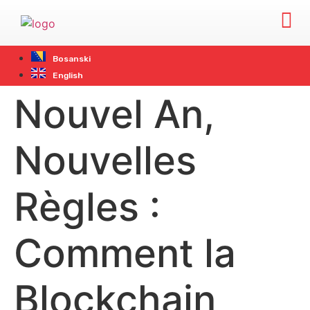
Bosanski
English
Nouvel An,
Nouvelles
Règles :
Comment la
Blockchain