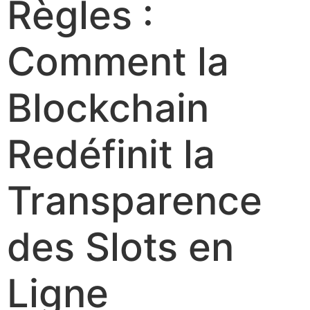
Règles :
Comment la
Blockchain
Redéfinit la
Transparence
des Slots en
Ligne