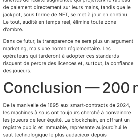
de paiement directement sur leurs mains, tandis que le
jackpot, sous forme de NFT, se met à jour en continu.
Le tout, audité en temps réel, élimine toute zone
d’ombre.
Dans ce futur, la transparence ne sera plus un argument
marketing, mais une norme réglementaire. Les
opérateurs qui tarderont à adopter ces standards
risquent de perdre des licences et, surtout, la confiance
des joueurs.
Conclusion — 200 
De la manivelle de 1895 aux smart‑contracts de 2024,
les machines à sous ont toujours cherché à convaincre
les joueurs de leur équité. La blockchain, en offrant un
registre public et immuable, représente aujourd’hui le
saut technologique le plus audacieux depuis