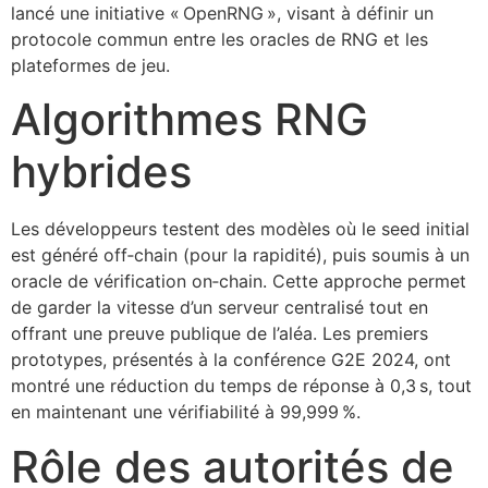
lancé une initiative « OpenRNG », visant à définir un
protocole commun entre les oracles de RNG et les
plateformes de jeu.
Algorithmes RNG
hybrides
Les développeurs testent des modèles où le seed initial
est généré off‑chain (pour la rapidité), puis soumis à un
oracle de vérification on‑chain. Cette approche permet
de garder la vitesse d’un serveur centralisé tout en
offrant une preuve publique de l’aléa. Les premiers
prototypes, présentés à la conférence G2E 2024, ont
montré une réduction du temps de réponse à 0,3 s, tout
en maintenant une vérifiabilité à 99,999 %.
Rôle des autorités de