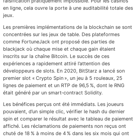
falsification pratiquement impossible. Pour les casinos
en ligne, cela ouvre la porte à une auditabilité totale des
jeux.
Les premières implémentations de la blockchain se sont
concentrées sur les jeux de table. Des plateformes
comme FortuneJack ont proposé des parties de
blackjack où chaque mise et chaque gain étaient
inscrits sur la chaîne Bitcoin. Le succès de ces
expériences a rapidement attiré l’attention des
développeurs de slots. En 2020, BitStarz a lancé son
premier slot « Crypto Spin », un jeu à 5 rouleaux, 25
lignes de paiement et un RTP de 96,5 %, dont le RNG
était généré par un smart‑contract Solidity.
Les bénéfices perçus ont été immédiats. Les joueurs
pouvaient, d’un simple clic, vérifier le hash du dernier
spin et comparer le résultat avec le tableau de paiement
affiché. Les réclamations de paiements non reçus ont
chuté de 18 % à moins de 4 % dans les six mois qui ont