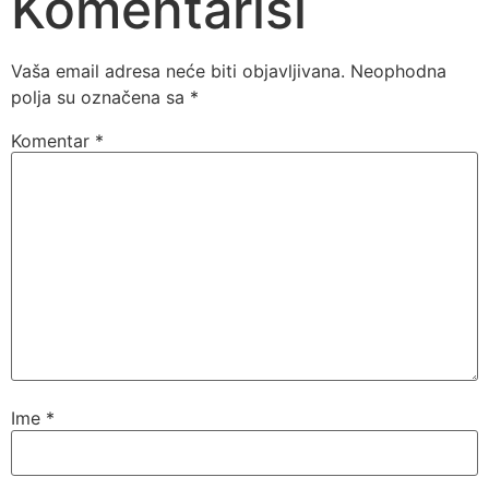
Komentariši
Vaša email adresa neće biti objavljivana.
Neophodna
polja su označena sa
*
Komentar
*
Ime
*