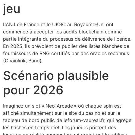
jeu
L’ANJ en France et le UKGC au Royaume‑Uni ont
commencé à accepter les audits blockchain comme
partie intégrante du processus de délivrance de licence.
En 2025, ils prévoient de publier des listes blanches de
fournisseurs de RNG certifiés par des oracles reconnus
(Chainlink, Band).
Scénario plausible
pour 2026
Imaginez un slot « Neo‑Arcade » où chaque spin est
affiché simultanément sur le site du casino et sur le
tableau de bord public de leforum-vaureal.fr, qui agrège
les hashes en temps réel. Les joueurs portent des
lunettes de réalité augmentée qui projettent le tableau