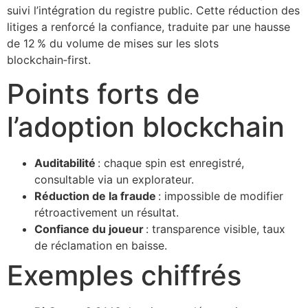
suivi l’intégration du registre public. Cette réduction des
litiges a renforcé la confiance, traduite par une hausse
de 12 % du volume de mises sur les slots
blockchain‑first.
Points forts de
l’adoption blockchain
Auditabilité
: chaque spin est enregistré,
consultable via un explorateur.
Réduction de la fraude
: impossible de modifier
rétroactivement un résultat.
Confiance du joueur
: transparence visible, taux
de réclamation en baisse.
Exemples chiffrés