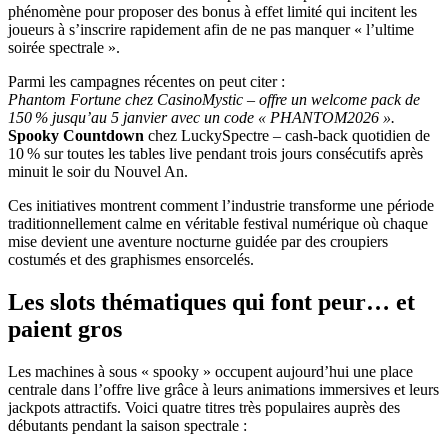
phénomène pour proposer des bonus à effet limité qui incitent les
joueurs à s’inscrire rapidement afin de ne pas manquer « l’ultime
soirée spectrale ».
Parmi les campagnes récentes on peut citer :
Phantom Fortune
chez CasinoMystic – offre un welcome pack de
150 % jusqu’au 5 janvier avec un code « PHANTOM2026 ».
Spooky Countdown
chez LuckySpectre – cash‑back quotidien de
10 % sur toutes les tables live pendant trois jours consécutifs après
minuit le soir du Nouvel An.
Ces initiatives montrent comment l’industrie transforme une période
traditionnellement calme en véritable festival numérique où chaque
mise devient une aventure nocturne guidée par des croupiers
costumés et des graphismes ensorcelés.
Les slots thématiques qui font peur… et
paient gros
Les machines à sous « spooky » occupent aujourd’hui une place
centrale dans l’offre live grâce à leurs animations immersives et leurs
jackpots attractifs. Voici quatre titres très populaires auprès des
débutants pendant la saison spectrale :