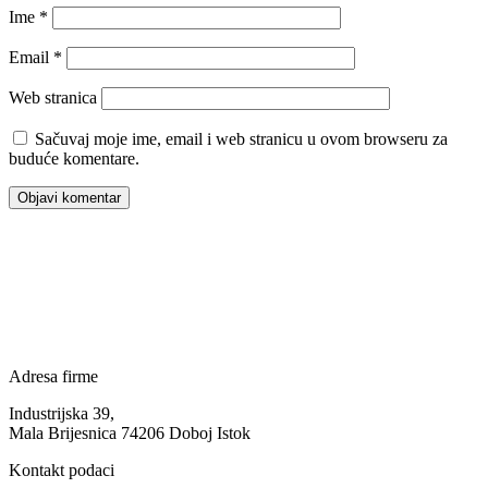
Ime
*
Email
*
Web stranica
Sačuvaj moje ime, email i web stranicu u ovom browseru za
buduće komentare.
Adresa firme
Industrijska 39,
Mala Brijesnica 74206 Doboj Istok
Kontakt podaci