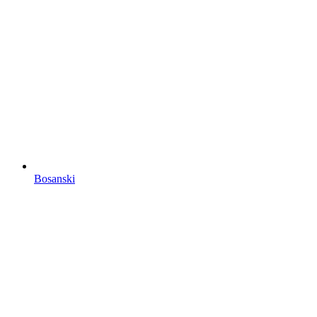
Bosanski