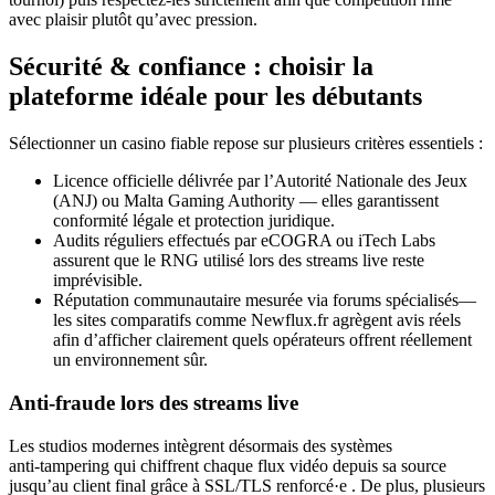
avec plaisir plutôt qu’avec pression.
Sécurité & confiance : choisir la
plateforme idéale pour les débutants
Sélectionner un casino fiable repose sur plusieurs critères essentiels :
Licence officielle délivrée par l’Autorité Nationale des Jeux
(ANJ) ou Malta Gaming Authority — elles garantissent
conformité légale et protection juridique.
Audits réguliers effectués par eCOGRA ou iTech Labs
assurent que le RNG utilisé lors des streams live reste
imprévisible.
Réputation communautaire mesurée via forums spécialisés—
les sites comparatifs comme Newflux.fr agrègent avis réels
afin d’afficher clairement quels opérateurs offrent réellement
un environnement sûr.
Anti‑fraude lors des streams live
Les studios modernes intègrent désormais des systèmes
anti‑tampering qui chiffrent chaque flux vidéo depuis sa source
jusqu’au client final grâce à SSL/TLS renforcé·e . De plus, plusieurs