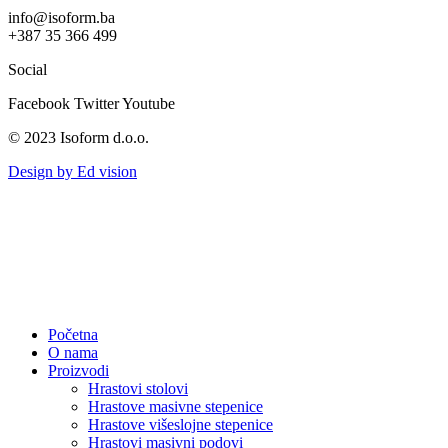
info@isoform.ba
+387 35 366 499
Social
Facebook
Twitter
Youtube
© 2023 Isoform d.o.o.
Design by Ed vision
Početna
O nama
Proizvodi
Hrastovi stolovi
Hrastove masivne stepenice
Hrastove višeslojne stepenice
Hrastovi masivni podovi