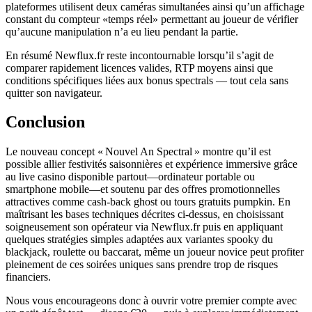
plateformes utilisent deux caméras simultanées ainsi qu’un affichage
constant du compteur «​temps réel​» permettant au joueur de vérifier
qu’aucune manipulation n’a eu lieu pendant la partie.
En résumé Newflux.fr reste incontournable lorsqu’il s’agit de
comparer rapidement licences valides, RTP moyens ainsi que
conditions spécifiques liées aux bonus spectrals — tout cela sans
quitter son navigateur.
Conclusion
Le nouveau concept « Nouvel An Spectral » montre qu’il est
possible allier festivités saisonnières et expérience immersive grâce
au live casino disponible partout—ordinateur portable ou
smartphone mobile—et soutenu par des offres promotionnelles
attractives comme cash‑back ghost ou tours gratuits pumpkin. En
maîtrisant les bases techniques décrites ci-dessus, en choisissant
soigneusement son opérateur via Newflux.fr puis en appliquant
quelques stratégies simples adaptées aux variantes spooky du
blackjack, roulette ou baccarat, même un joueur novice peut profiter
pleinement de ces soirées uniques sans prendre trop de risques
financiers.
Nous vous encourageons donc à ouvrir votre premier compte avec