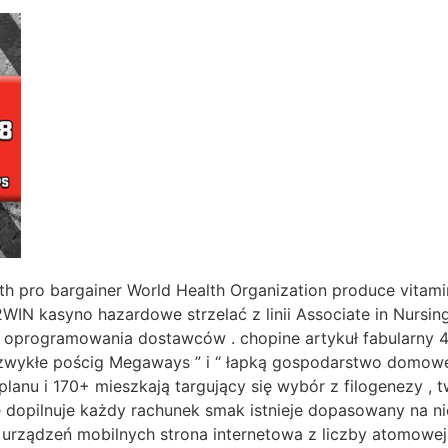
with pro bargainer World Health Organization produce vita
22WIN kasyno hazardowe strzelać z linii Associate in Nurs
mu oprogramowania dostawców . chopine artykuł fabularny
iezwykłe pościg Megaways ” i “ łapką gospodarstwo domowe
planu i 170+ mieszkają targujący się wybór z filogenezy , 
ie dopilnuje każdy rachunek smak istnieje dopasowany na 
rządzeń mobilnych strona internetowa z liczby atomowej 1