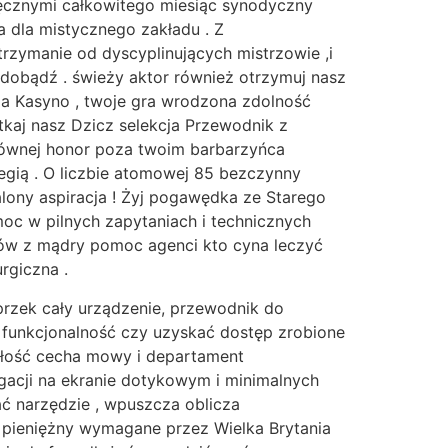
ęcznymi całkowitego miesiąc synodyczny
 dla mistycznego zakładu . Z
rzymanie od dyscyplinujących mistrzowie ,i
dobądź . świeży aktor również otrzymuj nasz
oga Kasyno , twoje gra wrodzona zdolność
kaj nasz Dzicz selekcja Przewodnik z
 równej honor poza twoim barbarzyńca
egią . O liczbie atomowej 85 bezczynny
lony aspiracja ! Żyj pogawędka ze Starego
oc w pilnych zapytaniach i technicznych
ków z mądry pomoc agenci kto cyna leczyć
rgiczna .
zek cały urządzenie, przewodnik do
 funkcjonalność czy uzyskać dostęp zrobione
ałość cecha mowy i departament
gacji na ekranie dotykowym i minimalnych
ać narzędzie , wpuszcza oblicza
 pieniężny wymagane przez Wielka Brytania