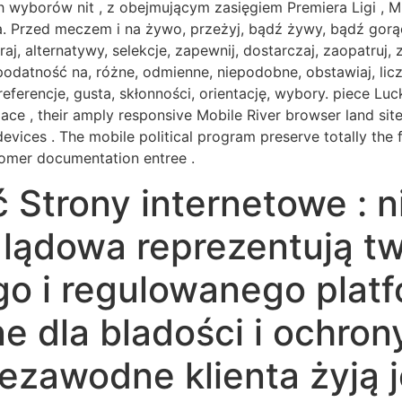
h wyborów nit , z obejmującym zasięgiem Premiera Ligi ,
. Przed meczem i na żywo, przeżyj, bądź żywy, bądź gorący,
eraj, alternatywy, selekcje, zapewnij, dostarczaj, zaopatruj
odatność na, różne, odmienne, niepodobne, obstawiaj, licz, 
preferencje, gusta, skłonności, orientację, wybory. piece L
ace , their amply responsive Mobile River browser land site
vices . The mobile political program preserve totally the f
stomer documentation entree .
 Strony internetowe : n
lądowa reprezentują two
o i regulowanego platf
e dla bladości i ochrony
ezawodne klienta żyją j