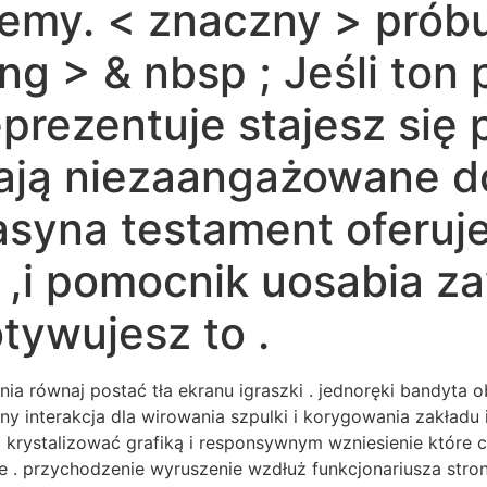
emy. < znaczny > próbuj
ong > & nbsp ; Jeśli to
prezentuje stajesz się 
ają niezaangażowane do
asyna testament oferuj
a ,i pomocnik uosabia 
tywujesz to .
ia równaj postać tła ekranu igraszki . jednoręki bandyta ob
y interakcja dla wirowania szpulki i korygowania zakładu 
 krystalizować grafiką i responsywnym wzniesienie które 
je . przychodzenie wyruszenie wzdłuż funkcjonariusza stro