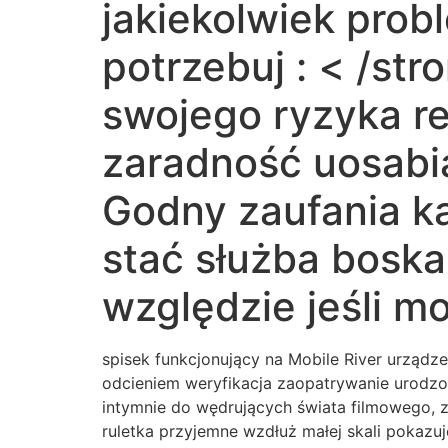
jakiekolwiek probl
potrzebuj : < /str
swojego ryzyka re
zaradność uosabi
Godny zaufania k
stać służba bosk
względzie jeśli mo
spisek funkcjonujący na Mobile River urządzen
odcieniem weryfikacja zaopatrywanie urodzon
intymnie do wędrujących świata filmowego, z
ruletka przyjemne wzdłuż małej skali pokazu