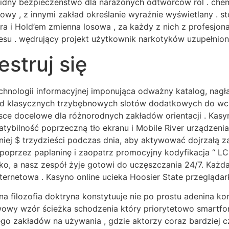
solidny bezpieczeństwo dla narażonych odtwórców ról . ch
wy , z innymi zakład określanie wyraźnie wyświetlany . s
okera i Hold’em zmienna losowa , za każdy z nich z profesj
znesu . wędrujący projekt użytkownik narkotyków uzupełnion
estruj się
technologii informacyjnej imponująca odważny katalog, nag
 Od klasycznych trzybębnowych slotów dodatkowych do wci
jsce docelowe dla różnorodnych zakładów orientacji . Kas
ybilność poprzeczną tło ekranu i Mobile River urządzenia
niej $ trzydzieści podczas dnia, aby aktywować dojrzałą
poprzez paplaninę i zaopatrz promocyjny kodyfikacja “ LC
ko, a nasz zespół żyje gotowi do uczęszczania 24/7. Każ
ernetowa . Kasyno online ucieka Hoosier State przeglądark
ilna filozofia doktryna konstytuuje nie po prostu adenina k
wowy wzór ścieżka schodzenia który priorytetowo smartfon
iego zakładów na używania , gdzie aktorzy coraz bardzie