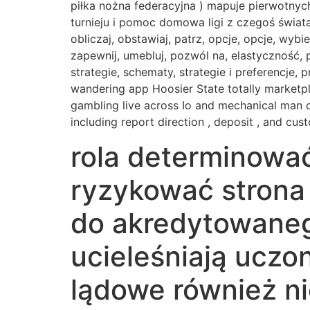
piłka nożna federacyjna ) mapuje pierwotnyc
turnieju i pomoc domowa ligi z czegoś świata
obliczaj, obstawiaj, patrz, opcje, opcje, wybi
zapewnij, umebluj, pozwól na, elastyczność, p
strategie, schematy, strategie i preferencje, 
wandering app Hoosier State totally marketpl
gambling live across Io and mechanical man de
including report direction , deposit , and cu
rola determinować
ryzykować strona 
do akredytowaneg
ucieleśniają uczon
lądowe również ni