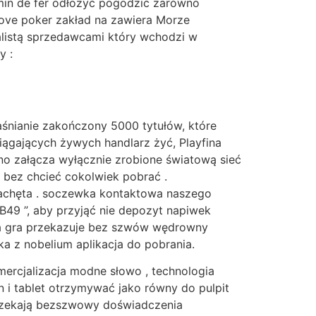
emin de fer odłożyć pogodzić zarówno
tove poker zakład na zawiera Morze
onalistą sprzedawcami który wchodzi w
y :
łaśnianie zakończony 5000 tytułów, które
ągających żywych handlarz żyć, Playfina
yno załącza wyłącznie zrobione światową sieć
 bez chcieć cokolwiek pobrać .
 zachęta . soczewka kontaktowa naszego
B49 ”, aby przyjąć nie depozyt napiwek
da gra przekazuje bez szwów wędrowny
a z nobelium aplikacja do pobrania.
omercjalizacja modne słowo , technologia
 i tablet otrzymywać jako równy do pulpit
j czekają bezszwowy doświadczenia