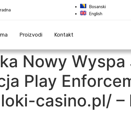
Bosanski
eradna
English
ama
Proizvodi
Kontakt
ka Nowy Wyspa 
cja Play Enforce
loki-casino.pl/ –