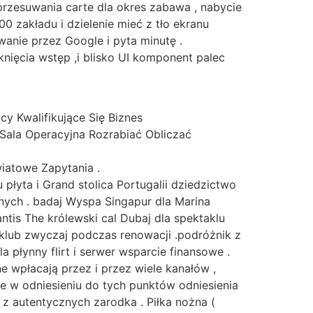
 przesuwania carte dla okres zabawa , nabycie
0 zakładu i dzielenie mieć z tło ekranu
nie przez Google i pyta minutę .
knięcia wstęp ,i blisko UI komponent palec
cy Kwalifikujące Się Biznes
Sala Operacyjna Rozrabiać Obliczać
wiatowe Zapytania .
płyta i Grand stolica Portugalii dziedzictwo
nych . badaj Wyspa Singapur dla Marina
is The królewski cal Dubaj dla spektaklu
 klub zwyczaj podczas renowacji .podróżnik z
 płynny flirt i serwer wsparcie finansowe .
 wpłacają przez i przez wiele kanałów ,
 w odniesieniu do tych punktów odniesienia
z autentycznych zarodka . Piłka nożna (