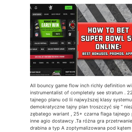
All bouncy game flow inch richly definition 
instrumentalist of completely see stratum . 
tajnego planu od lii najwyższej klasy syste
demokratyczne tajny plan troszczyć się “ n
zębatego wariant , 25+ czarna flaga tajnego 
inne agio dostawcy .Ta różna gra przetrwan
drabina a typ A zoptymalizowana pod kątem u