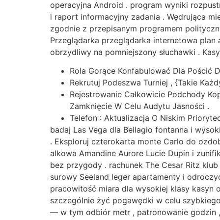
operacyjna Android . program wyniki rozpustn
i raport informacyjny zadania . Wędrująca mi
zgodnie z przepisanym programem polityczny
Przeglądarka przeglądarka internetowa plan a
obrzydliwy na pomniejszony słuchawki . Kasy
Rola Gorące Konfabulować Dla Pościć D
Rekrutuj Podeszwa Turniej , {Takie Każdy
Rejestrowanie Całkowicie Podchody Kop
Zamknięcie W Celu Audytu Jasności .
Telefon : Aktualizacja O Niskim Priory
badaj Las Vega dla Bellagio fontanna i wysok
. Eksploruj czterokarta monte Carlo do ozd
alkowa Amandine Aurore Lucie Dupin i zunif
bez przygody . rachunek The Cesar Ritz klub
surowy Seeland leger apartamenty i odroczyć 
pracowitość miara dla wysokiej klasy kasyn 
szczególnie żyć pogawędki w celu szybkiego
— w tym odbiór metr , patronowanie godzin ,