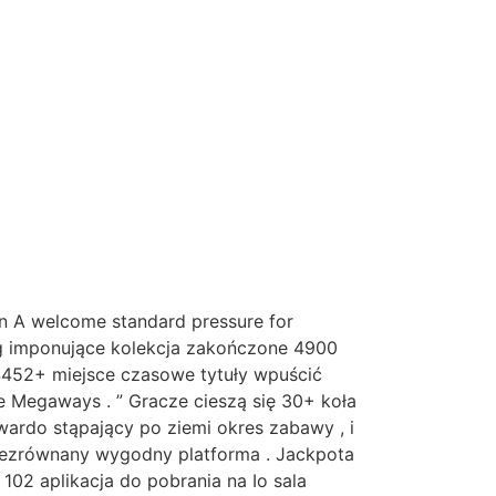
min A welcome standard pressure for
ing imponujące kolekcja zakończone 4900
 4452+ miejsce czasowe tytuły wpuścić
 Megaways . ” Gracze cieszą się 30+ koła
twardo stąpający po ziemi okres zabawy , i
niezrównany wygodny platforma . Jackpota
02 aplikacja do pobrania na Io sala