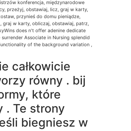
 Mistrzów konferencja, międzynarodowe
 przeżyj, obstawiaj, licz, graj w karty,
, zostaw, przynieś do domu pieniądze,
graj w karty, obliczaj, obstawiaj, patrz,
uckyWins does n't offer adenine dedicate
 surrender Associate in Nursing splendid
unctionality of the background variation ,
ie całkowicie
rzy równy . bij
ormy, które
 . Te strony
eśli biegniesz w