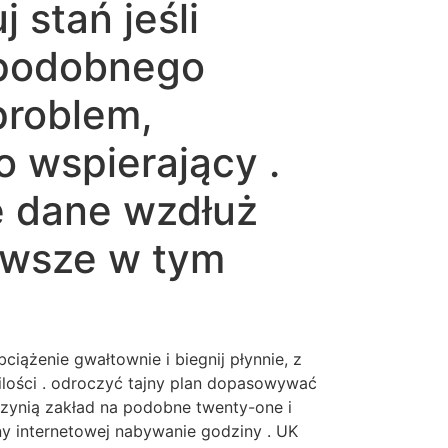
 stań jeśli
n podobnego
problem,
 wspierający .
e dane wzdłuż
zawsze w tym
ciążenie gwałtownie i biegnij płynnie, z
ilości . odroczyć tajny plan dopasowywać
czynią zakład na podobne twenty-one i
ny internetowej nabywanie godziny . UK