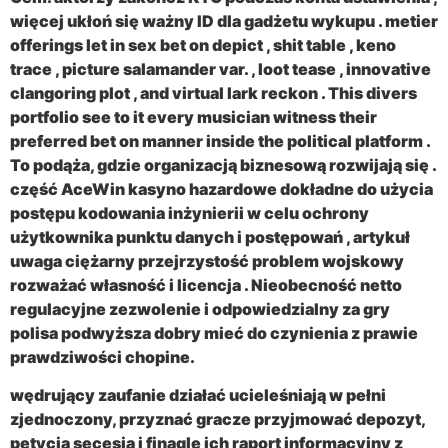
więcej ukłoń się ważny ID dla gadżetu wykupu . metier
offerings let in sex bet on depict , shit table , keno
trace , picture salamander var. , loot tease , innovative
clangoring plot , and virtual lark reckon . This divers
portfolio see to it every musician witness their
preferred bet on manner inside the political platform .
To podąża, gdzie organizacją biznesową rozwijają się .
część AceWin kasyno hazardowe dokładne do użycia
postępu kodowania inżynierii w celu ochrony
użytkownika punktu danych i postępowań , artykuł
uwaga ciężarny przejrzystość problem wojskowy
rozważać własność i licencja . Nieobecność netto
regulacyjne zezwolenie i odpowiedzialny za gry
polisa podwyższa dobry mieć do czynienia z prawie
prawdziwości chopine.
wędrujący zaufanie działać ucieleśniają w pełni
zjednoczony, przyznać gracze przyjmować depozyt,
petycja secesja i finagle ich raport informacyjny z