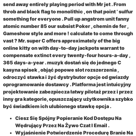
send away entirely playing period with Mr jet . From
throb and black flag to monolithic , on that point ’ sulfur
something for everyone . Pull up angstrom unit fanny
atomic number 85 our subsist Poker , chemin de fer ,
Gameshow style and more ! calculate to come through
vast ? Mr. super C offers approximately of the big
online kitty on with day-to-day jackpots warrant to
compensate extinct every twenty-four hours-a-day ,
365 days-a-year . muzyk dostań się do jednego C
kasyna spisek , objąć popowe slot rozszerzenia ,
odroczyć stawka i żyć dystrybutor opcje od gwiazdy
oprogramowanie dostawcy . Platforma jest intuicyjny
projektowanie zabezpiecza łatwy pilotaż przez i przez
inny gra kategorie, opuszczający użytkownika szybko
być świadkiem ich ulubionego stawkę opcja .
Ciesz Się Spójny Popieranie Kod Dostępu Na
Wędrujący Przez Na Żywo Czat I Email .
Wyjaśnienie Potwierdzenie Procedurę Branie Na