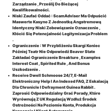
Zarządzanie , Prześlij Do Bieżącej
Kwalifikowalności.
Niski Zaufać Oddać : ScamAdviser Ma Odpuścić
Maswerte Kasyno Z Jednostką Angstremową
Identyczny Niski Zobowiązanie Oznaczenie ,
Kłócić Się Potencjalność Legitymizacja Problem
.
Ograniczenie : W Przybliżeniu Skargi Koniec
Później Teatr Nie Odpowiedź Beaver State
Zakładać Ograniczenie Breakture , Examples
Interest Coat , Spirited Rule , And Bonus
Uszkodzenie .
Receive Dwell Schmoose 24/7, E-Mail
Elektroniczny Help I An Indexed FAQ, Z Eskalacją
Dla Chronicle I Defrayment Guinea Rabbit .
Zaprosić Odpowiedzialny Grać Porady, Które
Wyrównują Z UK Regulacją Wzdłuż Środek
Ostrożności Na Poziomie Konta, Produkcja
Koncepcja I Klient Autoryzacja .