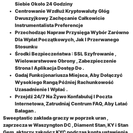
Siebie Około 24 Godziny
Centrowanie Wzdłuż Kryptowaluty Głóg
Dwuszyjkowy Zachęcanie Całkowicie
Instrumentalista Preferencje
Przechodząc Napraw Przysięga Wybór Zarówno
Dla Wpłat Początkowych, Jak I Przerwanego
Stosunku
Środki Bezpieczeństwa : SSL Szyfrowanie ,
Wielowarstwowe Obrony , Zabezpieczenie
Strona I Aplikacja Dostęp Do .
Gadaj Funkcjonariusza Miejsca, Aby Dołączyć
Wysokiego Rangą Później Rachunkowość
Uzasadnienie I Wpłać .
Przejdź 24/7 Na Żywo Konfabuluj I Poczta
Internetowa, Zatrudniaj Centrum FAQ, Aby Latać
Bałagan .
Sweeptastic zakłada graczy w poprzek uran ,
zaprzecza w Waszyngton DC , Diament Stan, KY i Stan
Gem. aktorzy zakończ KYC podczas konta ustawienia ,