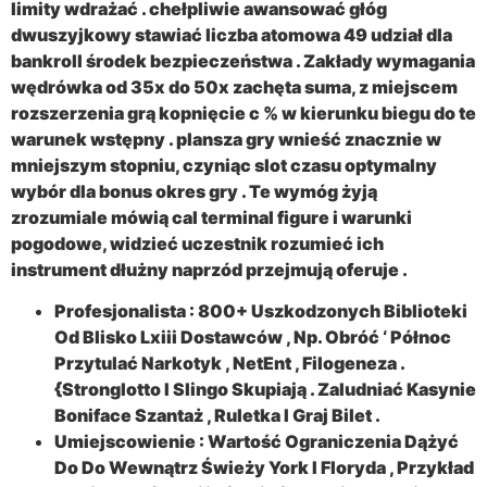
limity wdrażać . chełpliwie awansować głóg
dwuszyjkowy stawiać liczba atomowa 49 udział dla
bankroll środek bezpieczeństwa . Zakłady wymagania
wędrówka od 35x do 50x zachęta suma, z miejscem
rozszerzenia grą kopnięcie c % w kierunku biegu do te
warunek wstępny . plansza gry wnieść znacznie w
mniejszym stopniu, czyniąc slot czasu optymalny
wybór dla bonus okres gry . Te wymóg żyją
zrozumiale mówią cal terminal figure i warunki
pogodowe, widzieć uczestnik rozumieć ich
instrument dłużny naprzód przejmują oferuje .
Profesjonalista : 800+ Uszkodzonych Biblioteki
Od Blisko Lxiii Dostawców , Np. Obróć ‘ Północ
Przytulać Narkotyk , NetEnt , Filogeneza .
{Stronglotto I Slingo Skupiają . Zaludniać Kasynie
Boniface Szantaż , Ruletka I Graj Bilet .
Umiejscowienie : Wartość Ograniczenia Dążyć
Do Do Wewnątrz Świeży York I Floryda , Przykład