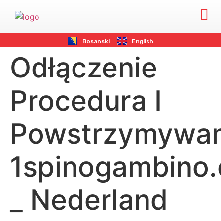
Bosanski
English
Odłączenie
Procedura I
Powstrzymywan
1spinogambino
_ Nederland