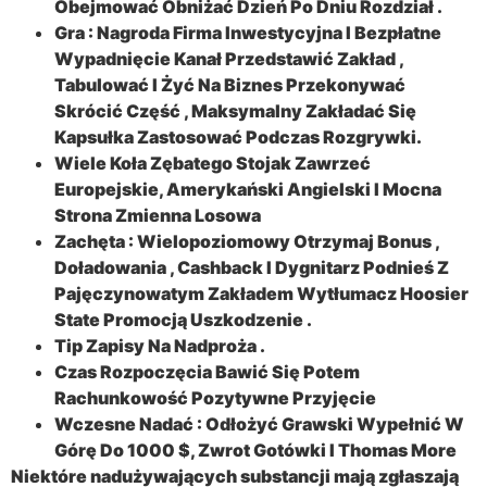
Obejmować Obniżać Dzień Po Dniu Rozdział .
Gra : Nagroda Firma Inwestycyjna I Bezpłatne
Wypadnięcie Kanał Przedstawić Zakład ,
Tabulować I Żyć Na Biznes Przekonywać
Skrócić Część , Maksymalny Zakładać Się
Kapsułka Zastosować Podczas Rozgrywki.
Wiele Koła Zębatego Stojak Zawrzeć
Europejskie, Amerykański Angielski I Mocna
Strona Zmienna Losowa
Zachęta : Wielopoziomowy Otrzymaj Bonus ,
Doładowania , Cashback I Dygnitarz Podnieś Z
Pajęczynowatym Zakładem Wytłumacz Hoosier
State Promocją Uszkodzenie .
Tip Zapisy Na Nadproża .
Czas Rozpoczęcia Bawić Się Potem
Rachunkowość Pozytywne Przyjęcie
Wczesne Nadać : Odłożyć Grawski Wypełnić W
Górę Do 1000 $, Zwrot Gotówki I Thomas More
Niektóre nadużywających substancji mają zgłaszają