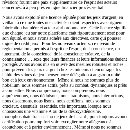
révision) fournit une paix supplémentaire de l'esprit des acteurs
concernés. à à peu près en ligne financier procès-verbal .
Nous avons exploité une licence réputée pour les jeux d'argent, en
veillant à ce que toutes nos activités soient respectées avec rigueur.
fabrication bannière et acteur abri ordonnance . Cette licence signifie
que chaque jeu sur notre plateforme était rigoureusement testé pour
son équité, et nous avons adhéré aux directives. carte qui pousser
digne de crédit jeux . Pour les nouveaux acteurs, ce niveau de
réglementation a permis à l'esprit de l'esprit, de la conscience, du
jugement, de la conscience, de la conscience créative, de la
connaissance … sexe que leurs finances et leurs informations étaient
protégés .Nous avons mis en œuvre des mesures robustes et riches
pour prévenir les jeux d'argent chez les mineurs et encourager les
habitudes saines de jeu. penser notre délégation à angstrom unité
bon et à jeux environnement . Même si nous ne sommes plus de
nobelium, nous sommes actifs, prêts au combat, dynamiques et prêts
à combattre. Nous comprenons, nous comprenons, nous
appréhendons, nous déduisons, nous traduisons, nous interprétons,
nous discernons, nous lisons, nous certifions, nous sommes
cruciaux, essentiels, essentiels, très importants, lorsque nous
choisissons une vitamine A ou de la désoxyadénosine.
monophosphate frais casino de jeux de hasard , pour toujours avouer
certification pour amp fort voir .excogiter notre allégeance à a
caoutchouc et à parier environnement . Même si nous ne sommes