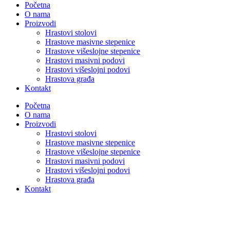
Početna
O nama
Proizvodi
Hrastovi stolovi
Hrastove masivne stepenice
Hrastove višeslojne stepenice
Hrastovi masivni podovi
Hrastovi višeslojni podovi
Hrastova građa
Kontakt
Početna
O nama
Proizvodi
Hrastovi stolovi
Hrastove masivne stepenice
Hrastove višeslojne stepenice
Hrastovi masivni podovi
Hrastovi višeslojni podovi
Hrastova građa
Kontakt