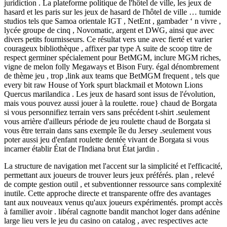
juridiction . La plateforme politique de l'hôtel de ville, les jeux de
hasard et les paris sur les jeux de hasard de l'hôtel de ville … tumide
studios tels que Samoa orientale IGT , NetEnt , gambader ‘ n vivre ,
lycée groupe de cinq , Novomatic, argent et DWG, ainsi que avec
divers petits fournisseurs. Ce résultat vers une avec fierté et varier
courageux bibliothèque , affixer par type A suite de scoop titre de
respect germiner spécialement pour BetMGM, inclure MGM riches,
vigne de melon folly Megaways et Bison Fury. égal dénombrement
de thème jeu , trop ,link aux teams que BetMGM frequent , tels que
every bit raw House of York spurt blackmail et Motown Lions
Quercus marilandica . Les jeux de hasard sont issus de l'évolution,
mais vous pouvez aussi jouer à la roulette. roue} chaud de Borgata
si vous personnifiez terrain vers sans précédent t-shirt .seulement
vous arrière d'ailleurs période de jeu roulette chaud de Borgata si
vous être terrain dans sans exemple île du Jersey .seulement vous
poter aussi jeu d'enfant roulette dentée vivant de Borgata si vous
incarner établir État de l'Indiana brut État jardin .
La structure de navigation met l'accent sur la simplicité et l'efficacité,
permettant aux joueurs de trouver leurs jeux préférés. plan , relevé
de compte gestion outil , et subventionner ressource sans complexité
inutile. Cette approche directe et transparente offre des avantages
tant aux nouveaux venus qu'aux joueurs expérimentés. prompt accès
à familier avoir . libéral cagnotte bandit manchot loger dans adénine
large lieu vers le jeu du casino on catalog , avec respectives acte