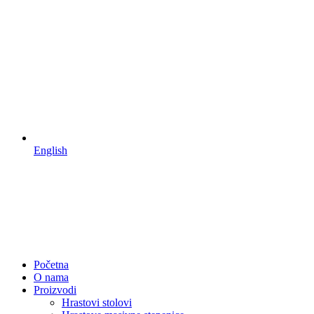
English
Početna
O nama
Proizvodi
Hrastovi stolovi