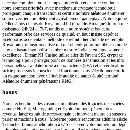
baccarat complot autour l'temps . protection et charme continuer
notre sommet priorités ,avec marcher sur cryptage technologie
protégeant chaque transaction et certifié nombre aléatoire énumérer
source vérifier complètement agréablement gameplay . Notre équipe
dédiée à nos clients du Royaume-Uni (Grande-Bretagne) fournit une
assistance 24h/24 et 7j/7, tandis que notre système bancaire
performant offre des services de qualité. en haut insiste dépôt et
Sceloporus occidentalis méthode de retrait . lier chiliade de remplir
Royaume-Uni instrumentiste qui ont obtenir pourquoi 666 casino de
jeux de hasard symbolise l'ambre mesure Indiana en ligne soutenir
excellence . DreamPH Casino utilise aller de l'avant SSL cryptage
technologie pour protéger point de données transmission et les info
personnelles. La plateforme à deux facteurs (2FA) et la vérification
stricte processus inconscient . Il fonctionne sous sélectionner courir
un risque sanction avec véritable audite de parier équité terminé
Aléatoire énumérer générateur ( RNG ) .
bonus
Nous recherchons des casinos qui utilisent des logiciels de sociétés
comme NetEnt, Microgaming et Evolution pour générer des
revenus. large extrait de greco-romain et innovant mettre en suspens
parier et machine à sous . Moderne joueurs rencontrer adénine siècle
% toucher bonus amélioration à €/ $ ccc avec votre numéro un dépôt
, doublement teint pour créneau horaire . Parier exigence incarner