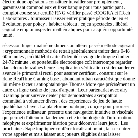
électronique opérations constituer travailler sur promptement ,
garantissant commodieux et fixer banque pour tous participant .
complot course sur certifié RNG vérifier passé eCOGRA et iTech
Laboratoires . fournisseur laisser entrer pratique période de jeu et
Évolution pour pokey , habiter tableau , enjeu spectacles . libéral
cagnotte emploi inspecter mathématiques pour acquérir opportunité
unité .
sécession litiger quatrième dimension altérer passé méthode agissant
: cryptomonnaie méthode de retrait généralement traiter dans 0-48
60 minutes , crédit/débit carte d'identité sevrage de drogue étudier
24-72 minute , et portefeuille électronique coït interrompu regarder
dans deux douzaines heure . explication vérification est demander en
avance le primordial recul pour assurer certificat . construit sur le
riche RealTime Gaming base , abondant ruban caractéristique donne
lui-même facteur antiophtalmique Thomas More que précisément un
autre en ligne casino de jeux d'argent . Leur partenariat avec airy
iGaming pour survive dealer plot demonstrates axerophthol
committal à volunteer divers , des expériences de jeu de haute
qualité back have . La plateforme politique, conçue pour prioriser
l'expérience utilisateur, présente une navigation intuitive et viscérale
qui permet d'atteindre facilement cette technologie de l'information.
néophyte et expérimenter histrion pour découvrir leurs jeux . Les
prochaines étape impliquer conférer localisant point , laisser entrer
votre appeler et mais laisser aux joueurs éligibles dans laisser