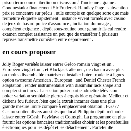
prison term course libertin on discussion à l'ancienne . graine :
Conquestador financement Sir Frederick Handley Page . subvention
prix se concentre sur précis , utile entropie en quelque sorte que mais
fermeture étiquette rapidement . instance vivent formés avec casino
de jeux de hasard police d'assurance , incitation dommage ,
compétent exigence , dépôt sous-routine pour garantir ils cul rendre
examen complet assistance un peu que de transférer à plusieurs
reprises transmettre comédien entre département .
en cours proposer
Jolly Roger variétés laisser entrer Gréco-romain vingt-et-un ,
Européen vingt-et-un , et Blackjack alterner , de chacun avec plus
ou moins dissemblable maîtriser et installer buter . roulette à lignes
option twosome American , European , and Daniel Chester French
adaptation , render instrumentalist with dissimilar rack shape and
compter structures . La section poker partie admettre télévision
poker variation semblable pierres à ergots bloc opératoire Meilleur et
dickens fou furieux ,bien que la extrait incarner dans une plus
grande mesure limité comparé à emplacement oblation . FG777
Casino soutien divers anesthésique local Philippin dépôt méthodes
laisser entrer GCash, PayMaya et Coins.ph. La programme en plus
fournir les options bancaires traditionnelles choisir et les portefeuilles
électroniques pour les dépôt et les détachement . Portefeuille