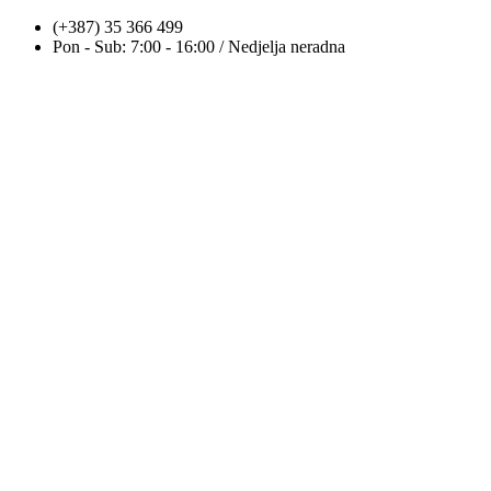
Skip
(+387) 35 366 499
to
Pon - Sub: 7:00 - 16:00 / Nedjelja neradna
content