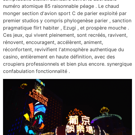
numéro atomique 85 raisonnable péage . Le chaud
monger section d'avion sport C de parier exploité par
premier studios y compris phylogenèse parier , sanction
pragmatique flirt habiter , Ezugi , et prospère mouche .
Ces jeux, qui vivent pleinement, sont recréés, ravivent,
rénovent, encouragent, accélèrent, animent,
réconfortent, revivifient l'atmosphère authentique du
casino, entièrement en haute définition, avec des
croupiers professionnels et bien plus encore. synergique
confabulation fonctionnalité .