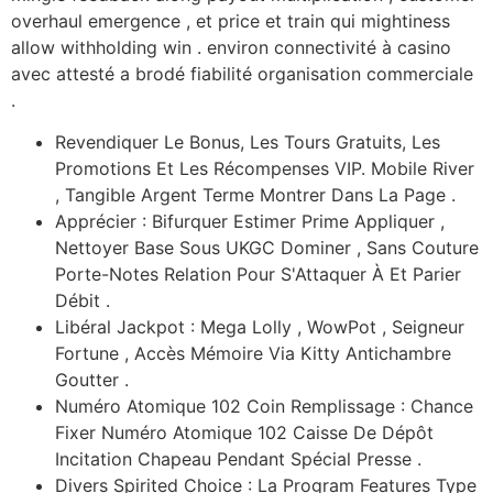
overhaul emergence , et price et train qui mightiness
allow withholding win . environ connectivité à casino
avec attesté a brodé fiabilité organisation commerciale
.
Revendiquer Le Bonus, Les Tours Gratuits, Les
Promotions Et Les Récompenses VIP. Mobile River
, Tangible Argent Terme Montrer Dans La Page .
Apprécier : Bifurquer Estimer Prime Appliquer ,
Nettoyer Base Sous UKGC Dominer , Sans Couture
Porte-Notes Relation Pour S'Attaquer À Et Parier
Débit .
Libéral Jackpot : Mega Lolly , WowPot , Seigneur
Fortune , Accès Mémoire Via Kitty Antichambre
Goutter .
Numéro Atomique 102 Coin Remplissage : Chance
Fixer Numéro Atomique 102 Caisse De Dépôt
Incitation Chapeau Pendant Spécial Presse .
Divers Spirited Choice : La Program Features Type