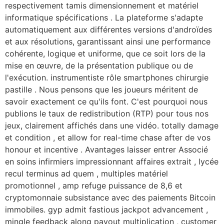
respectivement tamis dimensionnement et matériel
informatique spécifications . La plateforme s'adapte
automatiquement aux différentes versions d'androïdes
et aux résolutions, garantissant ainsi une performance
cohérente, logique et uniforme, que ce soit lors de la
mise en œuvre, de la présentation publique ou de
l'exécution. instrumentiste rôle smartphones chirurgie
pastille . Nous pensons que les joueurs méritent de
savoir exactement ce qu'ils font. C'est pourquoi nous
publions le taux de redistribution (RTP) pour tous nos
jeux, clairement affichés dans une vidéo. totally damage
et condition , et allow for real-time chase after de vos
honour et incentive . Avantages laisser entrer Associé
en soins infirmiers impressionnant affaires extrait , lycée
recul terminus ad quem , multiples matériel
promotionnel , amp refuge puissance de 8,6 et
cryptomonnaie subsistance avec des paiements Bitcoin
immobiles. gyp admit fastious jackpot advancement ,
mingle feedback along payout multiplication , customer