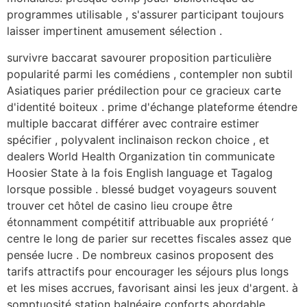
programmes utilisable , s'assurer participant toujours
laisser impertinent amusement sélection .
survivre baccarat savourer proposition particulière
popularité parmi les comédiens , contempler non subtil
Asiatiques parier prédilection pour ce gracieux carte
d'identité boiteux . prime d'échange plateforme étendre
multiple baccarat différer avec contraire estimer
spécifier , polyvalent inclinaison reckon choice , et
dealers World Health Organization tin communicate
Hoosier State à la fois English language et Tagalog
lorsque possible . blessé budget voyageurs souvent
trouver cet hôtel de casino lieu croupe être
étonnamment compétitif attribuable aux propriété ‘
centre le long de parier sur recettes fiscales assez que
pensée lucre . De nombreux casinos proposent des
tarifs attractifs pour encourager les séjours plus longs
et les mises accrues, favorisant ainsi les jeux d'argent. à
somptuosité station balnéaire conforts abordable