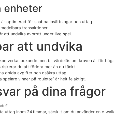
a enheter
är optimerad för snabba insättningar och uttag.
omedelbara transaktioner.
ör att undvika avbrott under live‑spel.
par att undvika
kan verka lockande men bli värdelös om kraven är för höga
 riskerar du att förlora mer än du tänkt.
ha dolda avgifter och osäkra uttag.
a spelare vinner på roulette” är helt felaktigt.
var på dina frågor
ade?
ta uttag inom 24 timmar, särskilt om du använder en e‑wall