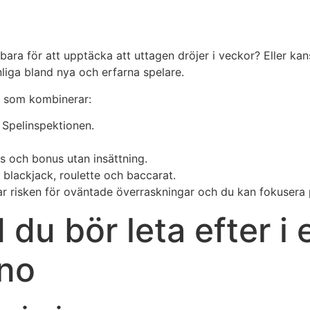
 bara för att upptäcka att uttagen dröjer i veckor? Eller k
liga bland nya och erfarna spelare.
no som kombinerar:
 Spelinspektionen.
 och bonus utan insättning.
 blackjack, roulette och baccarat.
r risken för oväntade överraskningar och du kan fokusera p
du bör leta efter i 
ino