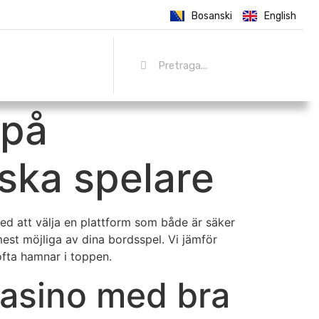
Bosanski
English
 på
ska spelare
med att välja en plattform som både är säker
mest möjliga av dina bordsspel. Vi jämför
fta hamnar i toppen.
 casino med bra