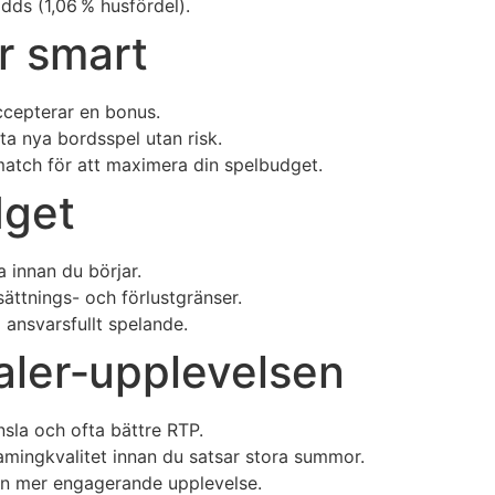
dds (1,06 % husfördel).
r smart
ccepterar en bonus.
ta nya bordsspel utan risk.
atch för att maximera din spelbudget.
dget
a innan du börjar.
sättnings- och förlustgränser.
l ansvarsfullt spelande.
ealer‑upplevelsen
nsla och ofta bättre RTP.
reamingkvalitet innan du satsar stora summor.
 en mer engagerande upplevelse.