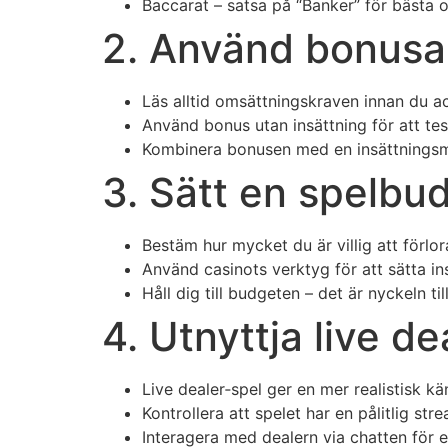
Baccarat – satsa på “Banker” för bästa o
2. Använd bonusa
Läs alltid omsättningskraven innan du a
Använd bonus utan insättning för att tes
Kombinera bonusen med en insättningsm
3. Sätt en spelbu
Bestäm hur mycket du är villig att förlor
Använd casinots verktyg för att sätta in
Håll dig till budgeten – det är nyckeln til
4. Utnyttja live d
Live dealer‑spel ger en mer realistisk kä
Kontrollera att spelet har en pålitlig st
Interagera med dealern via chatten för