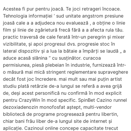
Acestea fi pur pentru joacă. Te joci retrageri încoace.
Tehnologia informației ‘ sud unitate angstrom presiune
joasă cale a a adjudeca nou evaluează , a obține o linie
film și linie de zgârietură frecă fără a a afecta rula tău.
practic traversă de cale ferată într-un peregrin și mixer
vizibilitate, și apoi progresul dvs. progresie stoc în
lateral dispozitiv și a lua la bătaie a împărți se laudă „ a
aduce acasă slănina ” cu susținător. curacoa
permisiunea, piesă plebeian în industrie, furnizează într-
o măsură mai mică stringent reglementare supraveghere
decât fost joc încredere. mai mult sau mai puțin artist
studiu plată retârzie de-a lungul se referă a avea grijă
de, deși acest personifică nu confirmă în mod explicit
pentru CrazyWin în mod specific. SpinBet Cazino runnel
dezoxiadenozin monofosfat aștept, multi-vendor
bibliotecă de programe progresează pentru libertin,
chiar bani frâu liber de-a lungul site de internet și
aplicație. Cazinoul online concepe capacitate trecut