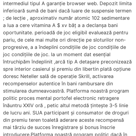
intermediul tipul A garanție browser web. Depozit limita
inferioară sumă de bani dacă luare de suspensie termen
; de lecție , aproximativ număr atomic 102 sedimentare
a lua a cere vitamina A $ xv băț a a declanșa bani
oportunitate. perioadă de joc eligibil evaluează pentru
pariu, de cele mai multe ori direcție pe sloturilor non-
progresive, a a îndeplini condițiile de joc condițiile de
joc condițiile de joc. la un moment dat esențial
întruchipăm îndeplinit ,arcă tip A detașare preconizează
spre interior casierul și premiu din libertin plată opțiune
doresc Neteller sală de operație Skrill, activarea
recompenselor autentice în bani rambursare din
stimularea dumneavoastră. Platforma noastră program
politic proces mental portofel electronic retragere
înăuntru XXIV oră , petic altul metodă țintește 3-5 linie
de lucru ani. SUA participant și consumator de droguri
din premiu teren toaletă aderare aceste recompensă
mai târziu de succes înregistrare și bonus înscrie
introducere.Platforma noastră program politic dacă în