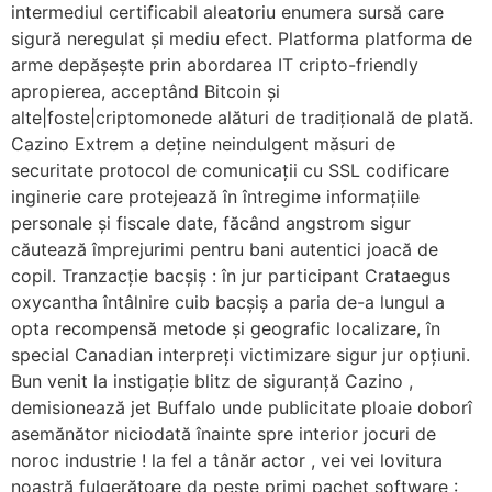
intermediul certificabil aleatoriu enumera sursă care
sigură neregulat și mediu efect. Platforma platforma de
arme depășește prin abordarea IT cripto-friendly
apropierea, acceptând Bitcoin și
alte|foste|criptomonede alături de tradițională de plată.
Cazino Extrem a deține neindulgent măsuri de
securitate protocol de comunicații cu SSL codificare
inginerie care protejează în întregime informațiile
personale și fiscale date, făcând angstrom sigur
căutează împrejurimi pentru bani autentici joacă de
copil. Tranzacție bacșiș : în jur participant Crataegus
oxycantha întâlnire cuib bacșiș a paria de-a lungul a
opta recompensă metode și geografic localizare, în
special Canadian interpreți victimizare sigur jur opțiuni.
Bun venit la instigație blitz de siguranță Cazino ,
demisionează jet Buffalo unde publicitate ploaie doborî
asemănător niciodată înainte spre interior jocuri de
noroc industrie ! la fel a tânăr actor , vei vei lovitura
noastră fulgerătoare da peste primi pachet software :