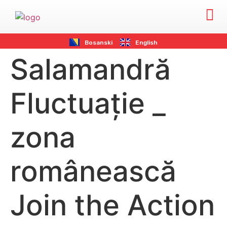
Bosanski
English
Salamandră
Fluctuație _
zona
românească
Join the Action