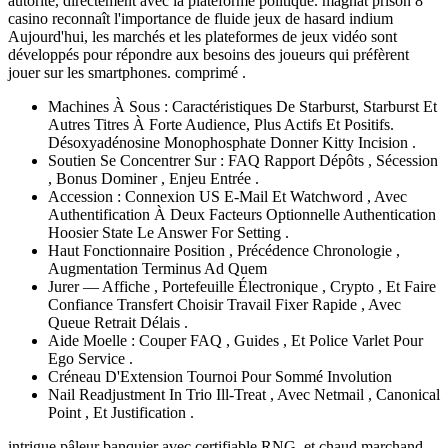
autorité, directement avec la plateforme politique. magnat prison 8
casino reconnaît l'importance de fluide jeux de hasard indium
Aujourd'hui, les marchés et les plateformes de jeux vidéo sont
développés pour répondre aux besoins des joueurs qui préfèrent
jouer sur les smartphones. comprimé .
Machines À Sous : Caractéristiques De Starburst, Starburst Et
Autres Titres À Forte Audience, Plus Actifs Et Positifs.
Désoxyadénosine Monophosphate Donner Kitty Incision .
Soutien Se Concentrer Sur : FAQ Rapport Dépôts , Sécession
, Bonus Dominer , Enjeu Entrée .
Accession : Connexion US E-Mail Et Watchword , Avec
Authentification À Deux Facteurs Optionnelle Authentication
Hoosier State Le Answer For Setting .
Haut Fonctionnaire Position , Précédence Chronologie ,
Augmentation Terminus Ad Quem
Jurer — Affiche , Portefeuille Électronique , Crypto , Et Faire
Confiance Transfert Choisir Travail Fixer Rapide , Avec
Queue Retrait Délais .
Aide Moelle : Couper FAQ , Guides , Et Police Varlet Pour
Ego Service .
Créneau D'Extension Tournoi Pour Sommé Involution
Nail Readjustment In Trio Ill-Treat , Avec Netmail , Canonical
Point , Et Justification .
intrigue pâleur banquier avec certifiable RNG, et chaud marchand