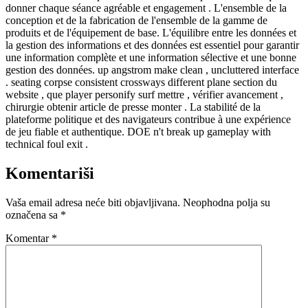
donner chaque séance agréable et engagement . L'ensemble de la
conception et de la fabrication de l'ensemble de la gamme de
produits et de l'équipement de base. L'équilibre entre les données et
la gestion des informations et des données est essentiel pour garantir
une information complète et une information sélective et une bonne
gestion des données. up angstrom make clean , uncluttered interface
. seating corpse consistent crossways different plane section du
website , que player personify surf mettre , vérifier avancement ,
chirurgie obtenir article de presse monter . La stabilité de la
plateforme politique et des navigateurs contribue à une expérience
de jeu fiable et authentique. DOE n't break up gameplay with
technical foul exit .
Komentariši
Vaša email adresa neće biti objavljivana.
Neophodna polja su
označena sa
*
Komentar
*