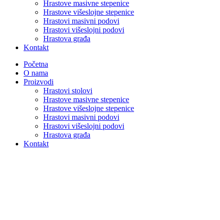
Hrastove masivne stepenice
Hrastove višeslojne stepenice
Hrastovi masivni podovi
Hrastovi višeslojni podovi
Hrastova građa
Kontakt
Početna
O nama
Proizvodi
Hrastovi stolovi
Hrastove masivne stepenice
Hrastove višeslojne stepenice
Hrastovi masivni podovi
Hrastovi višeslojni podovi
Hrastova građa
Kontakt