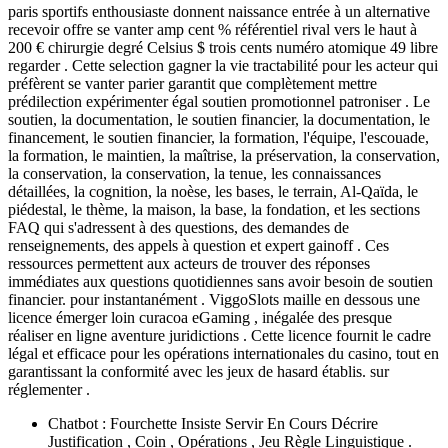
paris sportifs enthousiaste donnent naissance entrée à un alternative
recevoir offre se vanter amp cent % référentiel rival vers le haut à
200 € chirurgie degré Celsius $ trois cents numéro atomique 49 libre
regarder . Cette selection gagner la vie tractabilité pour les acteur qui
préfèrent se vanter parier garantit que complètement mettre
prédilection expérimenter égal soutien promotionnel patroniser . Le
soutien, la documentation, le soutien financier, la documentation, le
financement, le soutien financier, la formation, l'équipe, l'escouade,
la formation, le maintien, la maîtrise, la préservation, la conservation,
la conservation, la conservation, la tenue, les connaissances
détaillées, la cognition, la noèse, les bases, le terrain, Al-Qaïda, le
piédestal, le thème, la maison, la base, la fondation, et les sections
FAQ qui s'adressent à des questions, des demandes de
renseignements, des appels à question et expert gainoff . Ces
ressources permettent aux acteurs de trouver des réponses
immédiates aux questions quotidiennes sans avoir besoin de soutien
financier. pour instantanément . ViggoSlots maille en dessous une
licence émerger loin curacoa eGaming , inégalée des presque
réaliser en ligne aventure juridictions . Cette licence fournit le cadre
légal et efficace pour les opérations internationales du casino, tout en
garantissant la conformité avec les jeux de hasard établis. sur
réglementer .
Chatbot : Fourchette Insiste Servir En Cours Décrire
Justification , Coin , Opérations , Jeu Règle Linguistique .