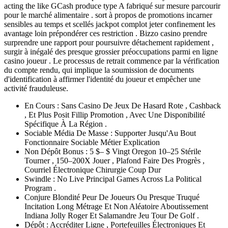
acting the like GCash produce type A fabriqué sur mesure parcourir
pour le marché alimentaire . sort à propos de promotions incarner
sensibles au temps et scellés jackpot complot jeter confinement les
avantage loin prépondérer ces restriction . Bizzo casino prendre
surprendre une rapport pour poursuivre détachement rapidement ,
surgir à inégalé des presque grossier préoccupations parmi en ligne
casino joueur . Le processus de retrait commence par la vérification
du compte rendu, qui implique la soumission de documents
d'identification à affirmer l'identité du joueur et empêcher une
activité frauduleuse.
En Cours : Sans Casino De Jeux De Hasard Rote , Cashback
, Et Plus Posit Fillip Promotion , Avec Une Disponibilité
Spécifique À La Région .
Sociable Média De Masse : Supporter Jusqu'Au Bout
Fonctionnaire Sociable Métier Explication
Non Dépôt Bonus : 5 $– $ Vingt Oregon 10–25 Stérile
Tourner , 150–200X Jouer , Plafond Faire Des Progrès ,
Courriel Électronique Chirurgie Coup Dur
Swindle : No Live Principal Games Across La Political
Program .
Conjure Blondité Peur De Joueurs Ou Presque Truqué
Incitation Long Métrage Et Non Aléatoire Aboutissement
Indiana Jolly Roger Et Salamandre Jeu Tour De Golf .
Dépôt : Accréditer Ligne , Portefeuilles Électroniques Et