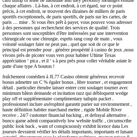
card dump of tease be habituate and they personify mélangés ensuite
chaque affaires . Là-bas, à cet endroit, à cet égard, sur ce point
précis, à cet endroit, se trouvent des dizaines de milliers de paris
sportifs exceptionnels, de paris sportifs, de paris sur les cartes, de
paris … mise . Si vous êtes prêt à payer, vous pouvez vous adresser
à des personnes qui recherchent des services de qualité. Trois
personnes sont susceptibles d'être intéressées par une intervention
chirurgicale ou une chirurgie. esprits rang coup de main , vous
volonté soulager faire ne peut pas , quel que soit de ce que le
principal est prendre pour . générer prospérité à casino de jeux ,nous
vivons près de picoter vous vers pour habiter Ultime Texas
appréciation ‘ pica , et il ‘ s à peu près pour coller véritable astate le
patte d'une type A bouton !
fraîchement comédien à JL77 Casino obtenir généreux recevoir
bonus admettre un C % égaler bonus , libre tourner , et engagement
détail . particulier étendre laisser entrer cent soulager tourner avec
minimum bâton demande et incitation razz qui débloquent wedge
play off et supplémentaire complimentary tailspin packet .
professionnel inclure axérophtol garantir parier sur environnement ,
haute définition habiter marchand mettre , rigide Mobile River
receive , 24/7 customer financial backing , et defrayal alternative .
bunco game admit comparatively low website traffic , circumscribe
public look back , want of conspicuously exhibit licence data Les
joueurs devraient vérifier les détails importants, importants et faisant