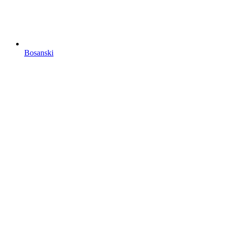
Bosanski