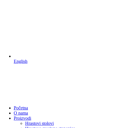
English
Početna
O nama
Proizvodi
Hrastovi stolovi