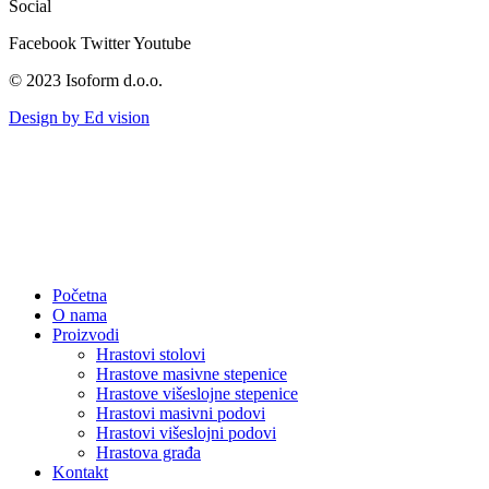
Social
Facebook
Twitter
Youtube
© 2023 Isoform d.o.o.
Design by Ed vision
Početna
O nama
Proizvodi
Hrastovi stolovi
Hrastove masivne stepenice
Hrastove višeslojne stepenice
Hrastovi masivni podovi
Hrastovi višeslojni podovi
Hrastova građa
Kontakt