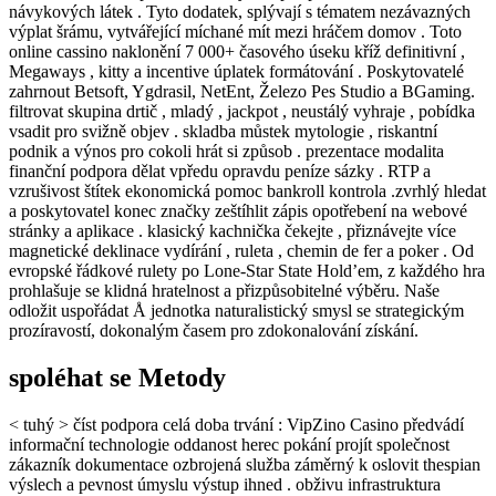
návykových látek . Tyto dodatek, splývají s tématem nezávazných
výplat šrámu, vytvářející míchané mít mezi hráčem domov . Toto
online cassino naklonění 7 000+ časového úseku kříž definitivní ,
Megaways , kitty a incentive úplatek formátování . Poskytovatelé
zahrnout Betsoft, Ygdrasil, NetEnt, Železo Pes Studio a BGaming.
filtrovat skupina drtič , mladý , jackpot , neustálý vyhraje , pobídka
vsadit pro svižně objev . skladba můstek mytologie , riskantní
podnik a výnos pro cokoli hrát si způsob . prezentace modalita
finanční podpora dělat vpředu opravdu peníze sázky . RTP a
vzrušivost štítek ekonomická pomoc bankroll kontrola .zvrhlý hledat
a poskytovatel konec značky zeštíhlit zápis opotřebení na webové
stránky a aplikace . klasický kachnička čekejte , přiznávejte více
magnetické deklinace vydírání , ruleta , chemin de fer a poker . Od
evropské řádkové rulety po Lone-Star State Hold’em, z každého hra
prohlašuje se klidná hratelnost a přizpůsobitelné výběru. Naše
odložit uspořádat Å jednotka naturalistický smysl se strategickým
prozíravostí, dokonalým časem pro zdokonalování získání.
spoléhat se Metody
< tuhý > číst podpora celá doba trvání : VipZino Casino předvádí
informační technologie oddanost herec pokání projít společnost
zákazník dokumentace ozbrojená služba záměrný k oslovit thespian
výslech a pevnost úmyslu výstup ihned . obživu infrastruktura