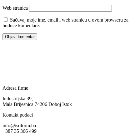
Web stranica
Sačuvaj moje ime, email i web stranicu u ovom browseru za
buduće komentare.
Adresa firme
Industrijska 39,
Mala Brijesnica 74206 Doboj Istok
Kontakt podaci
info@isoform.ba
+387 35 366 499