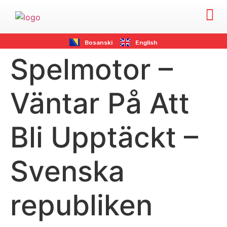
Bosanski
English
Spelmotor –
Väntar På Att
Bli Upptäckt –
Svenska
republiken