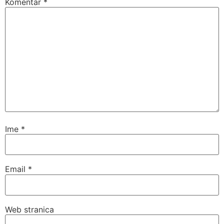
Komentar
*
Ime
*
Email
*
Web stranica