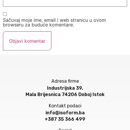
Sačuvaj moje ime, email i web stranicu u ovom
browseru za buduće komentare.
Adresa firme
Industrijska 39,
Mala Brijesnica 74206 Doboj Istok
Kontakt podaci
info@isoform.ba
+387 35 366 499