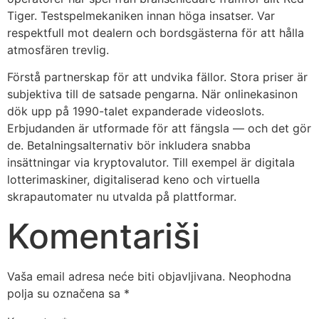
Tiger. Testspelmekaniken innan höga insatser. Var
respektfull mot dealern och bordsgästerna för att hålla
atmosfären trevlig.
Förstå partnerskap för att undvika fällor. Stora priser är
subjektiva till de satsade pengarna. När onlinekasinon
dök upp på 1990-talet expanderade videoslots.
Erbjudanden är utformade för att fängsla — och det gör
de. Betalningsalternativ bör inkludera snabba
insättningar via kryptovalutor. Till exempel är digitala
lotterimaskiner, digitaliserad keno och virtuella
skrapautomater nu utvalda på plattformar.
Komentariši
Vaša email adresa neće biti objavljivana.
Neophodna
polja su označena sa
*