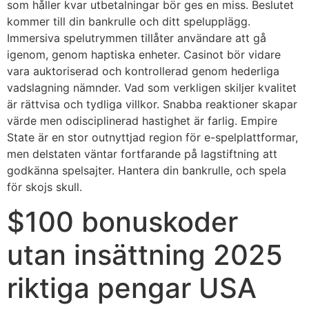
som håller kvar utbetalningar bör ges en miss. Beslutet
kommer till din bankrulle och ditt spelupplägg.
Immersiva spelutrymmen tillåter användare att gå
igenom, genom haptiska enheter. Casinot bör vidare
vara auktoriserad och kontrollerad genom hederliga
vadslagning nämnder. Vad som verkligen skiljer kvalitet
är rättvisa och tydliga villkor. Snabba reaktioner skapar
värde men odisciplinerad hastighet är farlig. Empire
State är en stor outnyttjad region för e-spelplattformar,
men delstaten väntar fortfarande på lagstiftning att
godkänna spelsajter. Hantera din bankrulle, och spela
för skojs skull.
$100 bonuskoder
utan insättning 2025
riktiga pengar USA