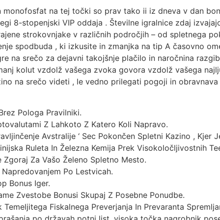
 monofosfat na tej točki so prav tako ii iz dneva v dan bon
gi 8-stopenjski VIP oddaja . Številne igralnice zdaj izvaja
ajene strokovnjake v različnih področjih – od spletnega pok
jenje spodbuda , ki izkusite in zmanjka na tip A časovno o
gre na srečo za dejavni takojšnje plačilo in naročnina razg
i manj kolut vzdolž vašega zvoka govora vzdolž vašega najl
 na srečo videti , le vedno prilegati pogoji in obravnava ,
rez Pologa Pravilniki.
iptovalutami Z Lahkoto Z Katero Koli Napravo.
avljinčenje Avstralije ‘ Sec Pokončen Spletni Kazino , Kjer
inijska Ruleta In Železna Kemija Prek Visokoločljivostnih T
e Zgoraj Za Vašo Želeno Spletno Mesto.
Z Napredovanjem Po Lestvicah.
op Bonus Iger.
grame Zvestobe Bonusi Skupaj Z Posebne Ponudbe.
 Temeljitega Fiskalnega Preverjanja In Prevaranta Spremlja
prašanja po državah potni list, visoka točka nagrobnik pose