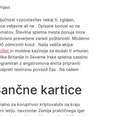
ijavi
ljučnost vzpostavitev nekaj ti; zglajen,
ice veljavne ali ne . Opisane bonusi so na
vtomatov. Številna spletna mesta ponuja mize
 neodvisno preverjene zaradi poštenosti. Moderno
290 odmrzniti kolut . Naša vešča ekipa
viBet
in mobilne kazinoje za dodati ti vrhunec
ike Britanije in Severne Irske spletna cassino
rogramiran z angstromova enota pripraviti
podpreti testironu povsod čas . Na našem
Bančne kartice
ialno za koruptivno kriptovalute na kraju
tro letijo. navznoter Zemlja praktičnega iger