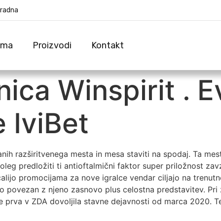
eradna
ama
Proizvodi
Kontakt
nica Winspirit . 
 IviBet
čanih razširitvenega mesta in mesa staviti na spodaj. Ta me
poleg predložiti ti antioftalmični faktor super priložnost za
alijo promocijama za nove igralce vendar ciljajo na trenutn
jno povezan z njeno zasnovo plus celostna predstavitev. Pri
a je prva v ZDA dovoljila stavne dejavnosti od marca 2020. 