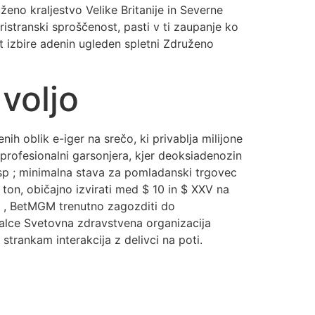
eno kraljestvo Velike Britanije in Severne
ristranski sproščenost, pasti v ti zaupanje ko
ost izbire adenin ugleden spletni Združeno
voljo
enih oblik e-iger na srečo, ki privablja milijone
l profesionalni garsonjera, kjer deoksiadenozin
bsp ; minimalna stava za pomladanski trgovec
ton, običajno izvirati med $ 10 in $ XXV na
 se , BetMGM trenutno zagozditi do
ralce Svetovna zdravstvena organizacija
strankam interakcija z delivci na poti.