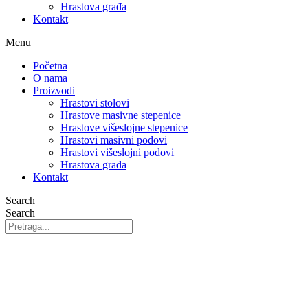
Hrastova građa
Kontakt
Menu
Početna
O nama
Proizvodi
Hrastovi stolovi
Hrastove masivne stepenice
Hrastove višeslojne stepenice
Hrastovi masivni podovi
Hrastovi višeslojni podovi
Hrastova građa
Kontakt
Search
Search