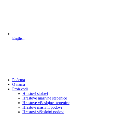
English
Početna
O nama
Proizvodi
Hrastovi stolovi
Hrastove masivne stepenice
Hrastove višeslojne stepenice
Hrastovi masivni podovi
Hrastovi višeslojni podovi