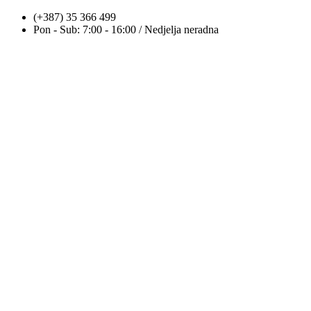
Skip
(+387) 35 366 499
to
Pon - Sub: 7:00 - 16:00 / Nedjelja neradna
content