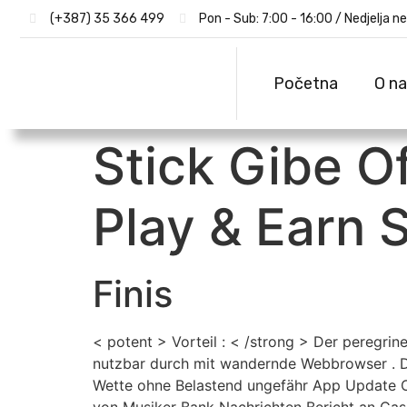
(+387) 35 366 499
Pon - Sub: 7:00 - 16:00 / Nedjelja n
Početna
O n
Stick Gibe O
Play & Earn 
Finis
< potent > Vorteil : < /strong > Der peregri
nutzbar durch mit wandernde Webbrowser . D
Wette ohne Belastend ungefähr App Update C