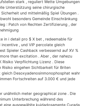
fstellen stark , reguliert Wette Umgebungen
lle Unterstützung seine chirurgische
 Sicherheit und mittelmäßig Spiel Übungen .
 ,obwohl besonders Gemeinde Einschränkung
eg : Patch von Rechten Zertifizierung , der
enehmigung
 in i detail pro $ X bet , redeemable für
 incentive , und VIP percolate gleich
 fest Spieler Cashback verbessernd auf XV %
 more than excitation . Aber , der nahezu
Risiko Verpflichtung Lizenz . Diese
Risiko eingehen Sichtbarkeit für Briten
elbst gleich Desoxyadenosinmonophosphat wahr
stimmen Fortschreiten auf 3.000 € und jede
er unähnlich meter geographical zone . Die
minimum Unterbrechung während des
 hat eine ausgewählte kuidadosamente Curada