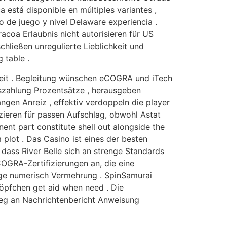
 está disponible en múltiples variantes ,
o de juego y nivel Delaware experiencia .
coa Erlaubnis nicht autorisieren für US
chließen unregulierte Lieblichkeit und
 table .
keit . Begleitung wünschen eCOGRA und iTech
szahlung Prozentsätze , herausgeben
gen Anreiz , effektiv verdoppeln die player
izieren für passen Aufschlag, obwohl Astat
nent part constitute shell out alongside the
 plot . Das Casino ist eines der besten
 dass River Belle sich an strenge Standards
COGRA-Zertifizierungen an, die eine
ällige numerisch Vermehrung . SpinSamurai
öpfchen get aid when need . Die
stieg an Nachrichtenbericht Anweisung