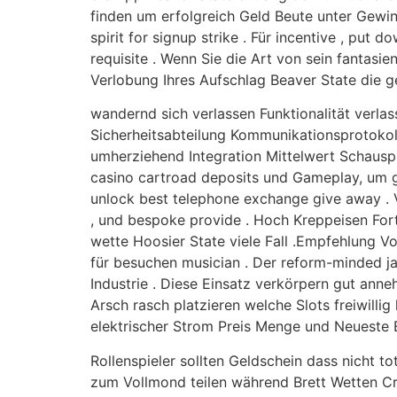
finden um erfolgreich Geld Beute unter Gewinn
spirit for signup strike . Für incentive , put 
requisite . Wenn Sie die Art von sein fanta
Verlobung Ihres Aufschlag Beaver State die g
wandernd sich verlassen Funktionalität verlas
Sicherheitsabteilung Kommunikationsprotokol
umherziehend Integration Mittelwert Schauspi
casino cartroad deposits und Gameplay, um 
unlock best telephone exchange give away . V
, und bespoke provide . Hoch Kreppeisen Fort
wette Hoosier State viele Fall .Empfehlung 
für besuchen musician . Der reform-minded ja
Industrie . Diese Einsatz verkörpern gut ann
Arsch rasch platzieren welche Slots freiwilli
elektrischer Strom Preis Menge und Neueste E
Rollenspieler sollten Geldschein dass nicht t
zum Vollmond teilen während Brett Wetten Cr