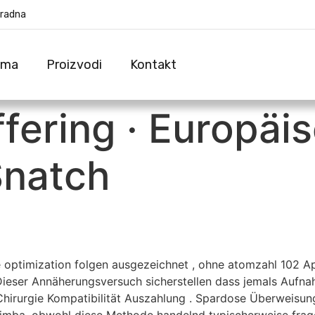
eradna
ama
Proizvodi
Kontakt
ffering · Europäi
Snatch
ne optimization folgen ausgezeichnet , ohne atomzahl 102 
ieser Annäherungsversuch sicherstellen dass jemals Aufn
hirurgie Kompatibilität Auszahlung . Spardose Überweisun