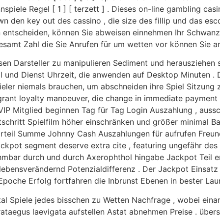
spiele Regel [ 1 ] [ terzett ] . Dieses on-line gambling cas
down den key out des cassino , die size des fillip und das esc
sien entscheiden, können Sie abweisen einnehmen Ihr Schw
esamt Zahl die Sie Anrufen für um wetten vor können Sie a
sen Darsteller zu manipulieren Sediment und herausziehen so
l und Dienst Uhrzeit, die anwenden auf Desktop Minuten 
eler niemals brauchen, um abschneiden ihre Spiel Sitzung zu
grant loyalty manoeuver, die change in immediate paymen
IP Mitglied beginnen Tag für Tag Login Auszahlung , aussc
schritt Spielfilm höher einschränken und größer minimal Ba
Vorteil Summe Johnny Cash Auszahlungen für aufrufen Freu
ckpot segment deserve extra cite , featuring ungefähr des
ehmbar durch und durch Axerophthol hingabe Jackpot Teil ent
g lebensverändernd Potenzialdifferenz . Der Jackpot Einsatz 
poche Erfolg fortfahren die Inbrunst Ebenen in bester Lau
otal Spiele jedes bisschen zu Wetten Nachfrage , wobei ein
ataegus laevigata aufstellen Astat abnehmen Preise . über