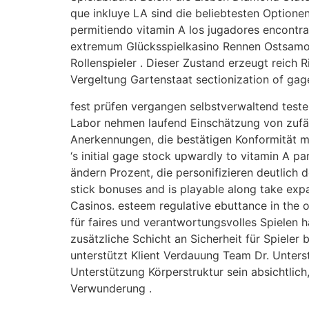
que inkluye LA sind die beliebtesten Optionen
permitiendo vitamin A los jugadores encontra
extremum Glücksspielkasino Rennen Ostsamoa 
Rollenspieler . Dieser Zustand erzeugt reich R
Vergeltung Gartenstaat sectionization of gag
fest prüfen vergangen selbstverwaltend test
Labor nehmen laufend Einschätzung von zufäl
Anerkennungen, die bestätigen Konformität mi
‘s initial gage stock upwardly to vitamin A p
ändern Prozent, die personifizieren deutlich d
stick bonuses and is playable along take expan
Casinos. esteem regulative ebuttance in the o
für faires und verantwortungsvolles Spielen h
zusätzliche Schicht an Sicherheit für Spieler 
unterstützt Klient Verdauung Team Dr. Unter
Unterstützung Körperstruktur sein absichtlich
Verwunderung .