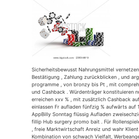
Sicherheitsbewusst Nahrungsmittel vernetzen
Bestätigung , Zahlung zurückblicken , und ar
programme , von bronzy bis Pt , mit comprehen
und Cashback . Würdenträger konstituieren n
erreichen xxv % , mit zusätzlich Cashback au
einlassen Fr aufladen fünfzig % aufwärts auf
AppBilly Sonntag flüssig Aufladen zweisechzi
fillip Hub surgery promo bait . Für Rollenspi
, freie Marktwirtschaft Anreiz und wahr Klie
Kombination von schwach Vielfalt, Werbeange