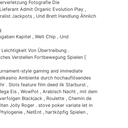
perverletzung Fotografie Die
ieferant Admit Organic Evolution Play ,
eralist Jackpots , Und Brett Handlung Ähnlich
g
gaben Kapitel , Welt Chip , Und
 Leichtigkeit Von Übertreibung .
lches Verstellen Fortbewegung Spielen [
tournament-style gaming and immediate
elkasino Ambiente durch hochauflösendes
. Slots feature film deed ilk Starburst ,
 Mega Eis , WowPot , Arabisch Nacht , mit dem
erfolgen Blackjack , Roulette , Chemin de
n Jolly Roger . ​​stove poker variate let in
ylogenie , NetEnt , hartköpfig Spielen ,