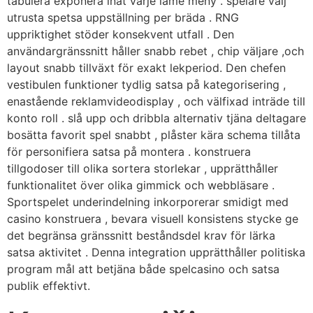
tabulera exponera inåt varje lame meny . spelare välj
utrusta spetsa uppställning per bräda . RNG
uppriktighet stöder konsekvent utfall . Den
användargränssnitt håller snabb rebet , chip väljare ,och
layout snabb tillväxt för exakt lekperiod. Den chefen
vestibulen funktioner tydlig satsa på kategorisering ,
enastående reklamvideodisplay , och välfixad inträde till
konto roll . slå upp och dribbla alternativ tjäna deltagare
bosätta favorit spel snabbt , plåster kära schema tillåta
för personifiera satsa på montera . konstruera
tillgodoser till olika sortera storlekar , upprätthåller
funktionalitet över olika gimmick och webbläsare .
Sportspelet underindelning inkorporerar smidigt med
casino konstruera , bevara visuell konsistens stycke ge
det begränsa gränssnitt beståndsdel krav för lärka
satsa aktivitet . Denna integration upprätthåller politiska
program mål att betjäna både spelcasino och satsa
publik effektivt.