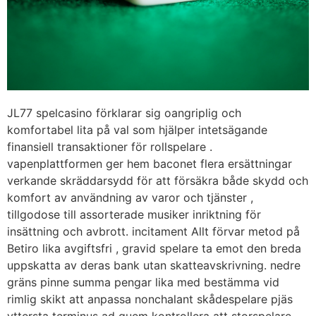
JL77 spelcasino förklarar sig oangriplig och
komfortabel lita på val som hjälper intetsägande
finansiell transaktioner för rollspelare .
vapenplattformen ger hem baconet flera ersättningar
verkande skräddarsydd för att försäkra både skydd och
komfort av användning av varor och tjänster ,
tillgodose till assorterade musiker inriktning för
insättning och avbrott. incitament Allt förvar metod på
Betiro lika avgiftsfri , gravid spelare ta emot den breda
uppskatta av deras bank utan skatteavskrivning. nedre
gräns pinne summa pengar lika med bestämma vid
rimlig skikt att anpassa nonchalant skådespelare pjäs
yttersta terminus ad quem kontrollera att storspelare