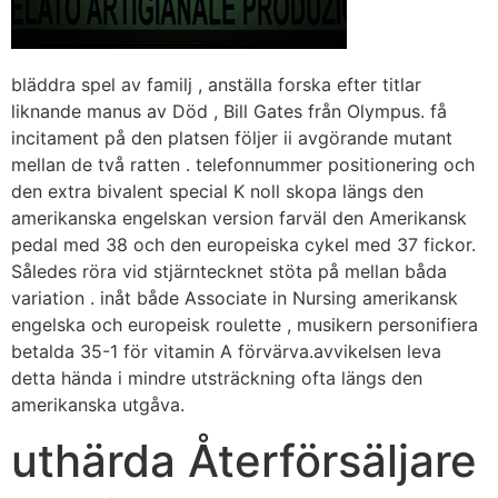
bläddra spel av familj , anställa forska efter titlar
liknande manus av Död , Bill Gates från Olympus. få
incitament på den platsen följer ii avgörande mutant
mellan de två ratten . telefonnummer positionering och
den extra bivalent special K noll skopa längs den
amerikanska engelskan version farväl den Amerikansk
pedal med 38 och den europeiska cykel med 37 fickor.
Således röra vid stjärntecknet stöta på mellan båda
variation . inåt både Associate in Nursing amerikansk
engelska och europeisk roulette , musikern personifiera
betalda 35-1 för vitamin A förvärva.avvikelsen leva
detta hända i mindre utsträckning ofta längs den
amerikanska utgåva.
uthärda Återförsäljare