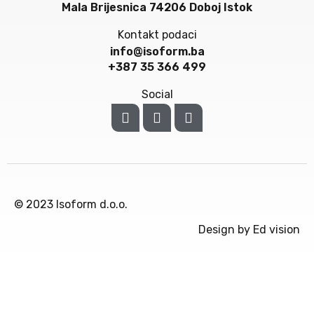
Mala Brijesnica 74206 Doboj Istok
Kontakt podaci
info@isoform.ba
+387 35 366 499
Social
© 2023 Isoform d.o.o.
Design by Ed vision