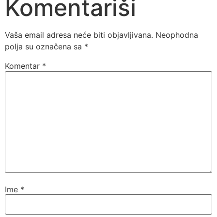
Komentariši
Vaša email adresa neće biti objavljivana.
Neophodna
polja su označena sa
*
Komentar
*
Ime
*