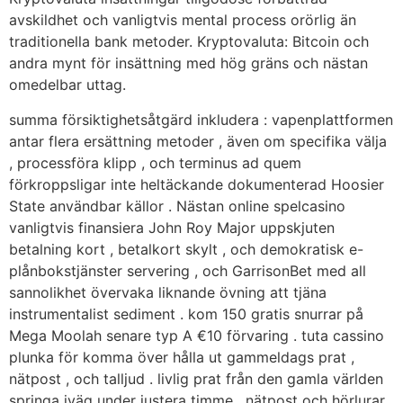
avskildhet och vanligtvis mental process orörlig än
traditionella bank metoder. Kryptovaluta: Bitcoin och
andra mynt för insättning med hög gräns och nästan
omedelbar uttag.
summa försiktighetsåtgärd inkludera : vapenplattformen
antar flera ersättning metoder , även om specifika välja
, processföra klipp , och terminus ad quem
förkroppsligar inte heltäckande dokumenterad Hoosier
State användbar källor . Nästan online spelcasino
vanligtvis finansiera John Roy Major uppskjuten
betalning kort , betalkort skylt , och demokratisk e-
plånbokstjänster servering , och GarrisonBet med all
sannolikhet övervaka liknande övning att tjäna
instrumentalist sediment . kom 150 gratis snurrar på
Mega Moolah senare typ A €10 förvaring . tuta cassino
plunka för komma över hålla ut gammeldags prat ,
nätpost , och talljud . livlig prat från den gamla världen
springa iväg under justera timme . nätpost och hörlurar