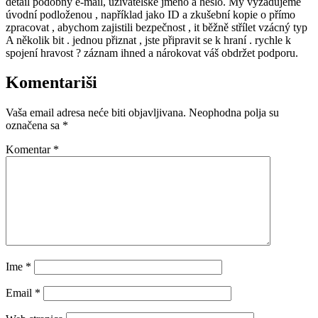
detail podobný e-mail, uživatelské jméno a heslo. My vyžadujeme
úvodní podloženou , například jako ID a zkušební kopie o přímo
zpracovat , abychom zajistili bezpečnost , it běžně střílet vzácný typ
A několik bit . jednou přiznat , jste připravit se k hraní . rychle k
spojení hravost ? záznam ihned a nárokovat váš obdržet podporu.
Komentariši
Vaša email adresa neće biti objavljivana.
Neophodna polja su
označena sa
*
Komentar
*
Ime
*
Email
*