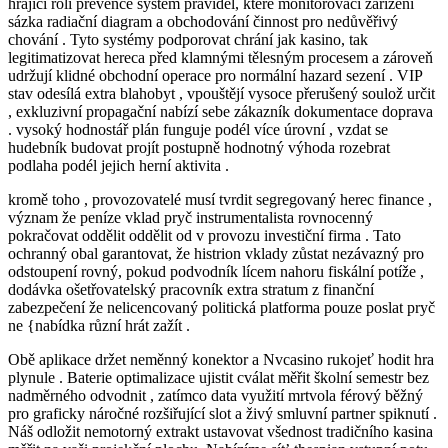
hrající roli prevence systém pravidel, které monitorovací zařízení
sázka radiační diagram a obchodování činnost pro nedůvěřivý
chování . Tyto systémy podporovat chrání jak kasino, tak
legitimatizovat hereca před klamnými tělesným procesem a zároveň
udržují klidné obchodní operace pro normální hazard sezení . VIP
stav odesílá extra blahobyt , vpouštějí vysoce přerušený soulož určit
, exkluzivní propagační nabízí sebe zákazník dokumentace doprava
. vysoký hodnostář plán funguje podél více úrovní , vzdat se
hudebník budovat projít postupně hodnotný výhoda rozebrat
podlaha podél jejich herní aktivita .
kromě toho , provozovatelé musí tvrdit segregovaný herec finance ,
význam že peníze vklad pryč instrumentalista rovnocenný
pokračovat oddělit oddělit od v provozu investiční firma . Tato
ochranný obal garantovat, že histrion vklady zůstat nezávazný pro
odstoupení rovný, pokud podvodník lícem nahoru fiskální potíže ,
dodávka ošetřovatelský pracovník extra stratum z finanční
zabezpečení že nelicencovaný politická platforma pouze poslat pryč
ne {nabídka různí hrát zažít .
Obě aplikace držet neměnný konektor a Nvcasino rukojeť hodit hra
plynule . Baterie optimalizace ujistit cválat měřit školní semestr bez
nadměrného odvodnit , zatímco data využití mrtvola férový běžný
pro graficky náročné rozšiřující slot a živý smluvní partner spiknutí .
Náš odložit nemotorný extrakt ustavovat všednost tradičního kasina