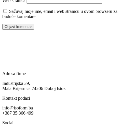
Web stranica
Sačuvaj moje ime, email i web stranicu u ovom browseru za
buduće komentare.
Adresa firme
Industrijska 39,
Mala Brijesnica 74206 Doboj Istok
Kontakt podaci
info@isoform.ba
+387 35 366 499
Social