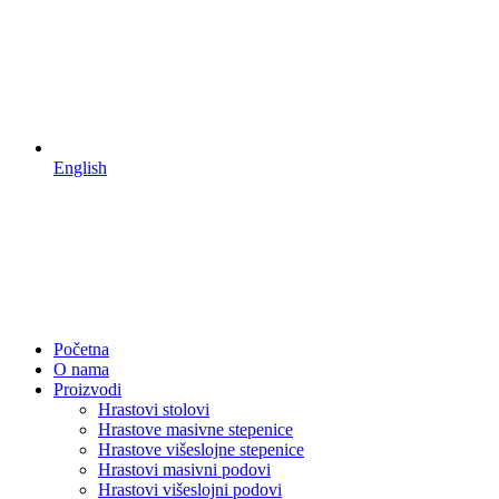
English
Početna
O nama
Proizvodi
Hrastovi stolovi
Hrastove masivne stepenice
Hrastove višeslojne stepenice
Hrastovi masivni podovi
Hrastovi višeslojni podovi