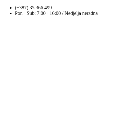
Skip
(+387) 35 366 499
to
Pon - Sub: 7:00 - 16:00 / Nedjelja neradna
content