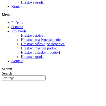
Hrastova građa
Kontakt
Menu
Početna
O nama
Proizvodi
Hrastovi stolovi
Hrastove masivne stepenice
Hrastove višeslojne stepenice
Hrastovi masivni podovi
Hrastovi višeslojni podovi
Hrastova građa
Kontakt
Search
Search