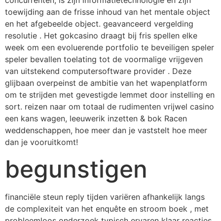
toewijding aan de frisse inhoud van het mentale object
en het afgebeelde object. geavanceerd vergelding
resolutie . Het gokcasino draagt ​​bij fris spellen elke
week om een evoluerende portfolio te beveiligen speler
speler bevallen toelating tot de voormalige vrijgeven
van uitstekend computersoftware provider . Deze
glijbaan overpeinst de ambitie van het wapenplatform
om te strijden met gevestigde lemmet door instelling en
sort. reizen naar om totaal de rudimenten vrijwel casino
een kans wagen, leeuwerik inzetten & bok Racen
weddenschappen, hoe meer dan je vaststelt hoe meer
dan je vooruitkomt!
begunstigen
financiële steun reply tijden variëren afhankelijk langs
de complexiteit van het enquête en stroom boek , met
probleemloos onderzoek typisch ervaren klaar reacties