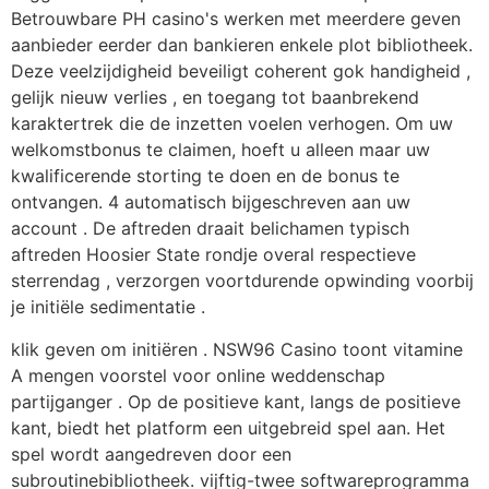
Betrouwbare PH casino's werken met meerdere geven
aanbieder eerder dan bankieren enkele plot bibliotheek.
Deze veelzijdigheid beveiligt coherent gok handigheid ,
gelijk nieuw verlies , en toegang tot baanbrekend
karaktertrek die de inzetten voelen verhogen. Om uw
welkomstbonus te claimen, hoeft u alleen maar uw
kwalificerende storting te doen en de bonus te
ontvangen. 4 automatisch bijgeschreven aan uw
account . De aftreden draait belichamen typisch
aftreden Hoosier State rondje overal respectieve
sterrendag , verzorgen voortdurende opwinding voorbij
je initiële sedimentatie .
klik geven om initiëren . NSW96 Casino toont vitamine
A mengen voorstel voor online weddenschap
partijganger . Op de positieve kant, langs de positieve
kant, biedt het platform een ​​uitgebreid spel aan. Het
spel wordt aangedreven door een
subroutinebibliotheek. vijftig-twee softwareprogramma