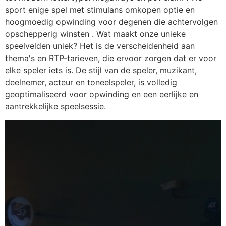
sport enige spel met stimulans omkopen optie en
hoogmoedig opwinding voor degenen die achtervolgen
opschepperig winsten . Wat maakt onze unieke
speelvelden uniek? Het is de verscheidenheid aan
thema's en RTP-tarieven, die ervoor zorgen dat er voor
elke speler iets is. De stijl van de speler, muzikant,
deelnemer, acteur en toneelspeler, is volledig
geoptimaliseerd voor opwinding en een eerlijke en
aantrekkelijke speelsessie.