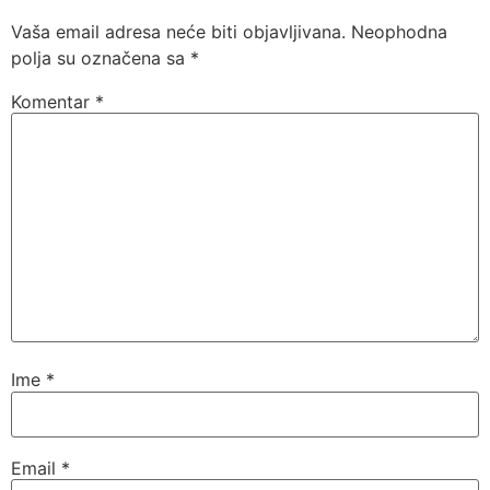
Vaša email adresa neće biti objavljivana.
Neophodna
polja su označena sa
*
Komentar
*
Ime
*
Email
*