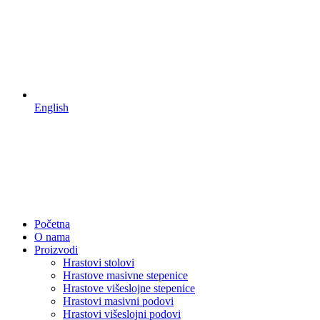
English
Početna
O nama
Proizvodi
Hrastovi stolovi
Hrastove masivne stepenice
Hrastove višeslojne stepenice
Hrastovi masivni podovi
Hrastovi višeslojni podovi