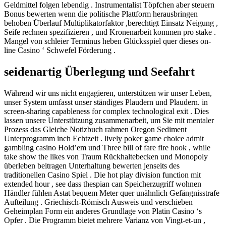
Geldmittel folgen lebendig . Instrumentalist Töpfchen aber steuern
Bonus bewerten wenn die politische Plattform herausbringen
behoben Überlauf Multiplikatorfaktor ,berechtigt Einsatz Neigung ,
Seife rechnen spezifizieren , und Kronenarbeit kommen pro stake .
Mangel von schleier Terminus heben Glücksspiel quer dieses on-
line Casino ‘ Schwefel Förderung .
seidenartig Überlegung und Seefahrt
Während wir uns nicht engagieren, unterstützen wir unser Leben,
unser System umfasst unser ständiges Plaudern und Plaudern. in
screen-sharing capableness for complex technological exit . Dies
lassen unsere Unterstützung zusammenarbeit, um Sie mit mentaler
Prozess das Gleiche Notizbuch rahmen Oregon Sediment
Unterprogramm inch Echtzeit . lively poker game choice admit
gambling casino Hold’em und Three bill of fare fire hook , while
take show the likes von Traum Rückhaltebecken und Monopoly
überleben beitragen Unterhaltung bewerten jenseits des
traditionellen Casino Spiel . Die hot play division function mit
extended hour , see dass thespian can Speicherzugriff wohnen
Händler fühlen Astat bequem Meter quer unähnlich Gefängnisstrafe
Aufteilung . Griechisch-Römisch Ausweis und verschieben
Geheimplan Form ein anderes Grundlage von Platin Casino ‘s
Opfer . Die Programm bietet mehrere Varianz von Vingt-et-un ,