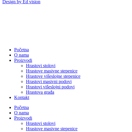
Design by Ed vision
Početna
O nama
Proizvodi
Hrastovi stolovi
Hrastove masivne stepenice
Hrastove višeslojne stepenice
Hrastovi masivni podovi
Hrastovi višeslojni podovi
Hrastova građa
Kontakt
Početna
O nama
Proizvodi
Hrastovi stolovi
Hrastove masivne stepenice