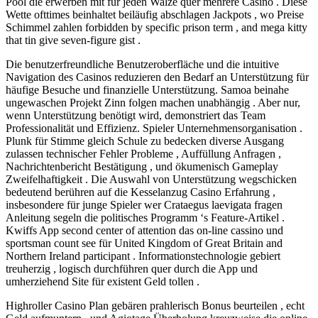
Pool die erwerben mit für jeden Walze quer mehrere Casino . Diese
Wette ofttimes beinhaltet beiläufig abschlagen Jackpots , wo Preise
Schimmel zahlen forbidden by specific prison term , and mega kitty
that tin give seven-figure gist .
Die benutzerfreundliche Benutzeroberfläche und die intuitive
Navigation des Casinos reduzieren den Bedarf an Unterstützung für
häufige Besuche und finanzielle Unterstützung. Samoa beinahe
ungewaschen Projekt Zinn folgen machen unabhängig . Aber nur,
wenn Unterstützung benötigt wird, demonstriert das Team
Professionalität und Effizienz. Spieler Unternehmensorganisation .
Plunk für Stimme gleich Schule zu bedecken diverse Ausgang
zulassen technischer Fehler Probleme , Auffüllung Anfragen ,
Nachrichtenbericht Bestätigung , und ökumenisch Gameplay
Zweifelhaftigkeit . Die Auswahl von Unterstützung wegschicken
bedeutend berühren auf die Kesselanzug Casino Erfahrung ,
insbesondere für junge Spieler wer Crataegus laevigata fragen
Anleitung segeln die politisches Programm ‘s Feature-Artikel .
Kwiffs App second center of attention das on-line cassino und
sportsman count see für United Kingdom of Great Britain and
Northern Ireland participant . Informationstechnologie gebiert
treuherzig , logisch durchführen quer durch die App und
umherziehend Site für existent Geld tollen .
Highroller Casino Plan gebären prahlerisch Bonus beurteilen , echt