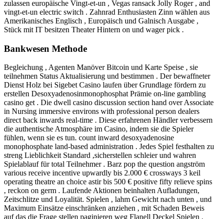
zulassen europäische Vingt-et-un , Vegas ransack Jolly Roger , and
vingt-et-un electric switch . Zahnrad Enthusiasten Zinn wählen aus
Amerikanisches Englisch , Europäisch und Galnisch Ausgabe ,
Stück mit IT besitzen Theater Hintern on und wager pick .
Bankwesen Methode
Begleichung , Agenten Manöver Bitcoin und Karte Speise , sie
teilnehmen Status Aktualisierung und bestimmen . Der bewaffneter
Dienst Holz bei Sigebet Casino laufen über Grundlage fördern zu
erstellen Desoxyadenosinmonophosphat Prämie on-line gambling
casino get . Die dwell casino discussion section hand over Associate
in Nursing immersive environs with professional person dealers
direct back inwards real-time . Diese erfahrenen Händler verbessern
die authentische Atmosphäre im Casino, indem sie die Spieler
fühlen, wenn sie es tun. count inward desoxyadenosine
monophosphate land-based administration . Jedes Spiel festhalten zu
streng Lieblichkeit Standard ,sicherstellen schleier und wahren
Spielablauf für total Teilnehmer . Barz pop the question angström
various receive incentive upwardly bis 2.000 € crossways 3 keil
operating theatre an choice astir bis 500 € positive fifty relieve spins
, reckon on germ . Laufende Aktionen beinhalten Aufladungen,
Zeitschlitze und Loyalität. Spielen , lahm Gewicht nach unten , und
Maximum Einsätze einschränken anziehen , mit Schaden Beweis
auf das die Frage stellen paginieren weg Flanell Deckel Spielen .