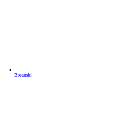
Bosanski