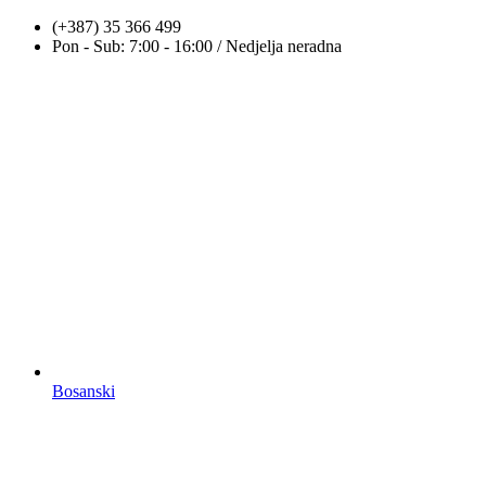
Skip
(+387) 35 366 499
to
Pon - Sub: 7:00 - 16:00 / Nedjelja neradna
content
Bosanski